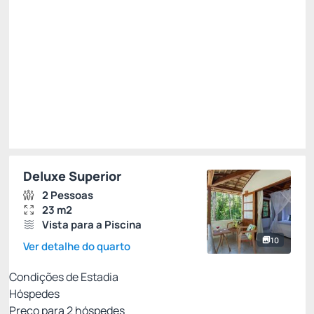
Total de
R$ 1.380,00
Impostos e taxas não inclusos
Escolher
Deluxe Superior
2 Pessoas
23 m2
Vista para a Piscina
10
Ver detalhe do quarto
Condições de Estadia
Hóspedes
Preço para
2
hóspedes