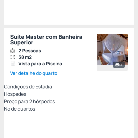
Suíte Master com Banheira
Superior
2 Pessoas
38 m2
Vista para a Piscina
14
Ver detalhe do quarto
Condições de Estadia
Hóspedes
Preço para
2
hóspedes
Nº de quartos
ESTADIA RÁPIDA COM CONFORTO GARANTIDO
Preço para 2 Hóspedes:
Pague com Cartão de crédito
(+1)