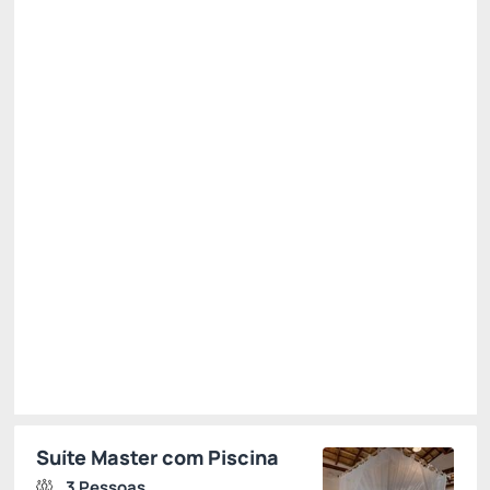
Café da manhã
Academia
Não Reembolsável
Só existe 1 quarto disponível
R$
1.285,
70
/noite
Total de
R$ 1.285,70
Impostos e taxas não inclusos
Escolher
Suíte Master com Piscina
3 Pessoas