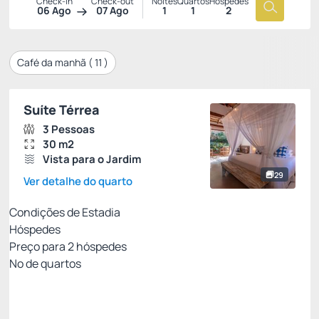
Check-in
Check-out
Noites
Quartos
Hóspedes
06 Ago
07 Ago
1
1
2
Café da manhã (
11
)
Suíte Térrea
3 Pessoas
30 m2
Vista para o Jardim
29
Ver detalhe do quarto
Condições de Estadia
Hóspedes
Preço para
2
hóspedes
Nº de quartos
ESTADIA RÁPIDA COM CONFORTO GARANTIDO
Preço para 2 Hóspedes:
Pague com Cartão de crédito
(+1)