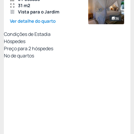
31 m2
Vista para o Jardim
36
Ver detalhe do quarto
Condições de Estadia
Hóspedes
Preço para
2
hóspedes
Nº de quartos
ESTADIA RÁPIDA COM CONFORTO GARANTIDO
Preço para 2 Hóspedes:
Pague com Cartão de crédito
(+1)
Café da manhã
Academia
Não Reembolsável
Só existe 1 quarto disponível
R$
1.380,
00
/noite