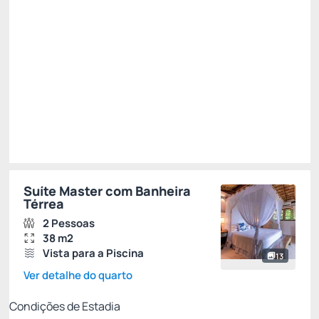
R$
1.035,
00
/noite
Total de
R$ 1.035,00
Impostos e taxas não inclusos
Escolher
Suíte Master com Banheira
Térrea
2 Pessoas
38 m2
Vista para a Piscina
13
Ver detalhe do quarto
Condições de Estadia