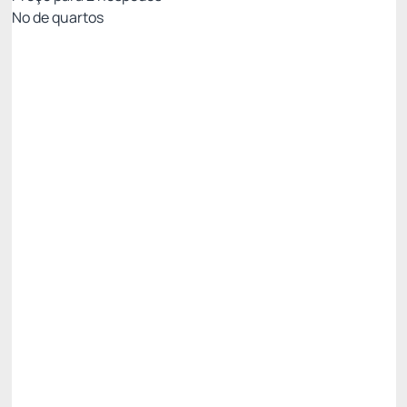
Nº de quartos
TARIFA ESPECIAL PARA ESTADIAS
PROLONGADAS
Preço para 2 Hóspedes:
Pague com Cartão de crédito
(+1)
Café da manhã
Academia
Não Reembolsável
R$
750,
00
/noite
Total de
R$ 750,00
Impostos e taxas não inclusos
Escolher
Restrições