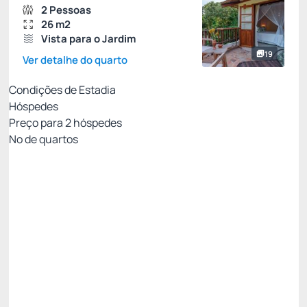
2 Pessoas
26 m2
Vista para o Jardim
19
Ver detalhe do quarto
Condições de Estadia
Hóspedes
Preço para
2
hóspedes
Nº de quartos
ESTADIA RÁPIDA COM CONFORTO GARANTIDO
Preço para 2 Hóspedes:
Pague com Cartão de crédito
(+1)
Café da manhã
Academia
Não Reembolsável
Só existe 1 quarto disponível