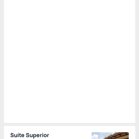
Café da manhã
Academia
Não Reembolsável
Restam 2 quartos
R$
992,
45
/noite
Total de
R$ 992,45
Impostos e taxas não inclusos
Escolher
Suíte Superior