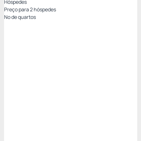
Hóspedes
Preço para
2
hóspedes
Nº de quartos
ESTADIA RÁPIDA COM CONFORTO GARANTIDO
Preço para 2 Hóspedes:
Pague com Cartão de crédito
(+1)
Café da manhã
Academia
Não Reembolsável
Só existe 1 quarto disponível
R$
1.251,
20
/noite
Total de
R$ 1.251,20
Impostos e taxas não inclusos
Escolher