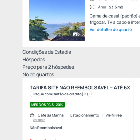
Área:
23.5 m2
Cama de casal (padrão) e
frigobar, TV a cabo e inte
Ver detalhe do quarto
5
Condições de Estadia
Hóspedes
Preço para
2
hóspedes
Nº de quartos
TARIFA SITE NÃO REEMBOLSÁVEL – ATÉ 6X
Pague com Cartão de crédito
(+1)
MES DOS PAIS -20%
Café da Manhã
Estacionamento
Wi-fi Free
Ver mais
Não Reembolsável