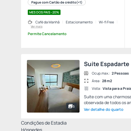
Pague com Cartão de crédito
(+1)
MES DOS PAIS -20%
Café da Manhã
Estacionamento
Wi-fi Free
Ver mais
Permite Cancelamento
Suíte Espadarte
Ocup.max.:
2 Pessoas
Área:
28 m2
Vista:
Vista para a Prai
Suíte com uma charmosa b
observada de todos os am
5
Ver detalhe do quarto
Condições de Estadia
Hóspedes