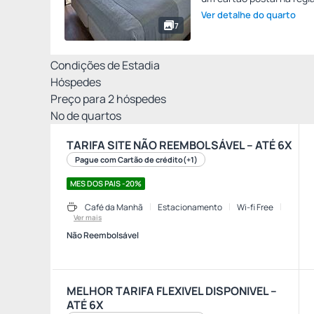
Ver detalhe do quarto
7
Condições de Estadia
Hóspedes
Preço para
2
hóspedes
Nº de quartos
TARIFA SITE NÃO REEMBOLSÁVEL – ATÉ 6X
Pague com Cartão de crédito
(+1)
MES DOS PAIS -20%
Café da Manhã
Estacionamento
Wi-fi Free
Ver mais
Não Reembolsável
MELHOR TARIFA FLEXIVEL DISPONIVEL –
ATÉ 6X