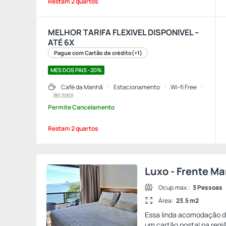
Restam 2 quartos
MELHOR TARIFA FLEXIVEL DISPONIVEL –
ATÉ 6X
Pague com Cartão de crédito
(+1)
MES DOS PAIS -20%
Café da Manhã
Estacionamento
Wi-fi Free
Ver mais
Permite Cancelamento
Restam 2 quartos
Luxo - Frente Ma
Ocup.max.:
3 Pessoas
Área:
23.5 m2
Essa linda acomodação de
um cartão postal na regiã