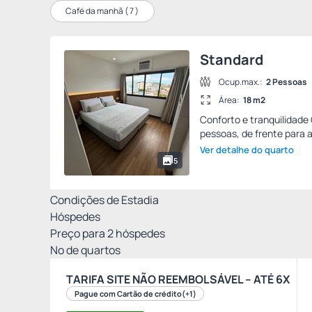
Café da manhã (
7
)
Standard
Ocup.max.:
2 Pessoas
Área:
18 m2
Conforto e tranquilidade
pessoas, de frente para a 
Ver detalhe do quarto
5
Condições de Estadia
Hóspedes
Preço para
2
hóspedes
Nº de quartos
TARIFA SITE NÃO REEMBOLSÁVEL – ATÉ 6X
Pague com Cartão de crédito
(+1)