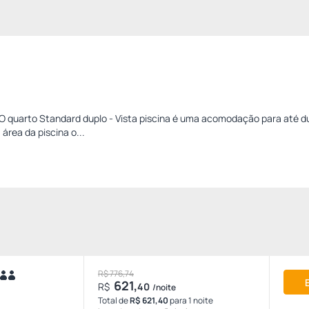
 O quarto Standard duplo - Vista piscina é uma acomodação para até d
área da piscina o...
R$ 776,74
621,
R$
40
/noite
Total de
R$ 621,40
para 1 noite