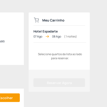
Meu Carrinho
Hotel Espadarte
07 Ago
08 Ago
(
1
noites)
uas
Selecione quartos da lista ao lado
para reservar.
Reservar Agora
Escolher