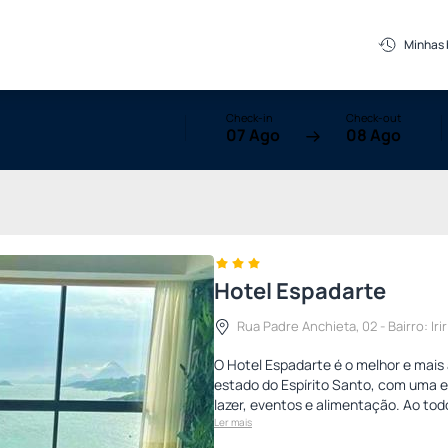
Minhas
Check-in
Check-out
07 Ago
08 Ago
Hotel Espadarte
Rua Padre Anchieta, 02 - Bairro: Iri
O Hotel Espadarte é o melhor e mais 
estado do Espírito Santo, com uma 
lazer, eventos e alimentação. Ao tod
Ler mais