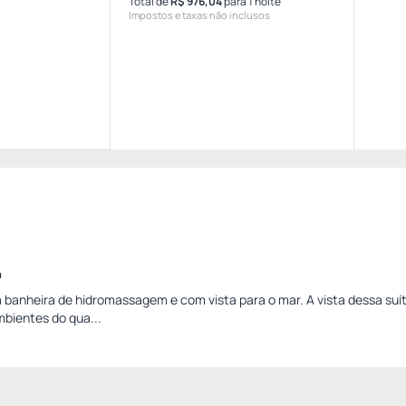
Total de
R$ 976,04
para 1 noite
Impostos e taxas não inclusos
a
anheira de hidromassagem e com vista para o mar. A vista dessa suí
bientes do qua...