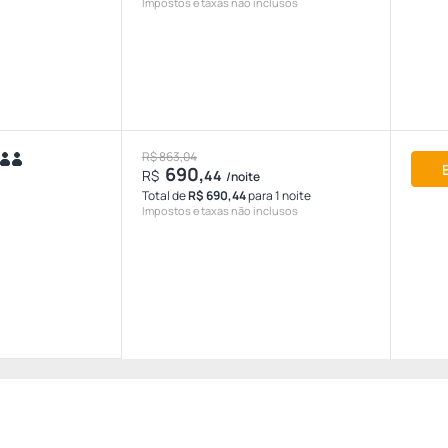
Impostos e taxas não inclusos
R$ 863,04
690,
R$
44
/noite
Total de
R$ 690,44
para 1 noite
Impostos e taxas não inclusos