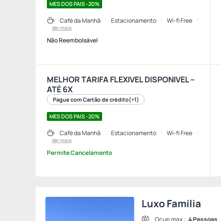
MES DOS PAIS -20%
Café da Manhã
Estacionamento
Wi-fi Free
Ver mais
Não Reembolsável
MELHOR TARIFA FLEXIVEL DISPONIVEL –
ATÉ 6X
Pague com Cartão de crédito
(+1)
MES DOS PAIS -20%
Café da Manhã
Estacionamento
Wi-fi Free
Ver mais
Permite Cancelamento
Luxo Família
Ocup.max.:
4 Pessoas