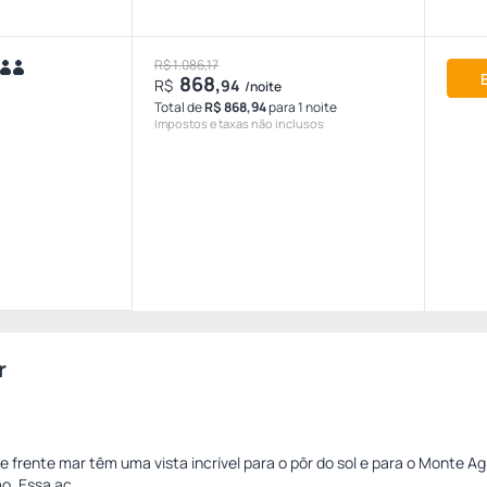
R$ 1.086,17
868,
R$
94
/noite
Total de
R$ 868,94
para 1 noite
Impostos e taxas não inclusos
r
 frente mar têm uma vista incrível para o pôr do sol e para o Monte Ag
o. Essa ac...