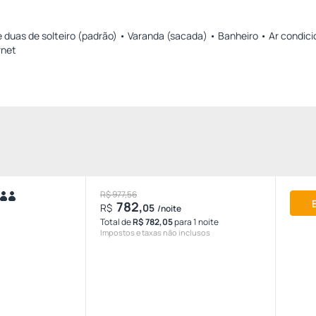
 duas de solteiro (padrão) • Varanda (sacada) • Banheiro • Ar condic
rnet
R$ 977,56
782,
R$
05
/noite
Total de
R$ 782,05
para 1 noite
Impostos e taxas não inclusos