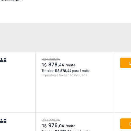
R$ 1.098,04
878,
R$
44
/noite
Total de
R$ 878,44
para 1 noite
Impostos e taxas não inclusos
R$ 1.220,04
976,
R$
04
/noite