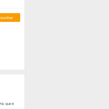
Escolher
há, que é