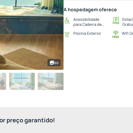
A hospedagem oferece
Acessibilidade
Estac
para Cadeira de
Gratu
Rodas
Piscina Exterior
Wifi G
60
r preço garantido!