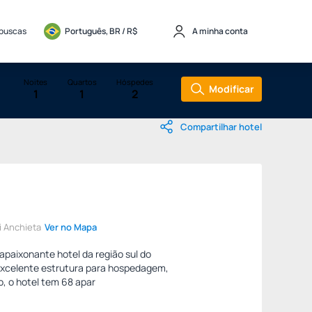
 buscas
Português, BR / 
R$
A minha conta
Noites
Quartos
Hóspedes
Modificar
1
1
2
Compartilhar hotel
ri Anchieta
Ver no Mapa
apaixonante hotel da região sul do
excelente estrutura para hospedagem,
o, o hotel tem 68 apar