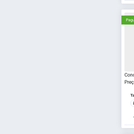
Pagu
Cond
Preç
T