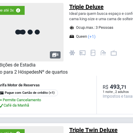
Triple Deluxe
e até 3x
Ideal para quem busca espaço e confo
cama king-size e uma cama de solteiro
Ocup.max.: 3 Pessoas
Queen
(+1)
8
ições de Estadia
o para
2
Hóspedes
Nº de quartos
arifa Motor de Reservas
493,
R$
71
1 noite , 2 adultos
Pague com Cartão de crédito
(+1)
Impostos e taxa
Permite Cancelamento
⬤
Café da Manhã
Triple Twin Deluxe