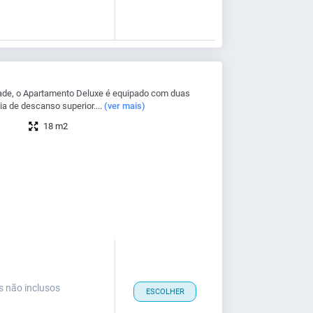
ade, o Apartamento Deluxe é equipado com duas
a de descanso superior....
(ver mais)
18 m2
s não inclusos
ESCOLHER