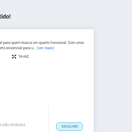
ido!
al para quem busca um quarto funcional. Com uma
to essencial para u...
(ver mais)
16 m2
s não inclusos
ESCOLHER