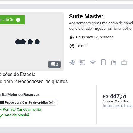
Suíte Master
e até 3x
Apartamento com uma cama de casal k
condicionado, frigobar, armário, cofre, 
Ocup.max.: 2 Pessoas
18 m2
11
ições de Estadia
o para
2
Hóspedes
Nº de quartos
arifa Motor de Reservas
447,
R$
51
1 noite , 2 adultos
Pague com Cartão de crédito
(+1)
Impostos e taxa
Permite Cancelamento
⬤
Café da Manhã