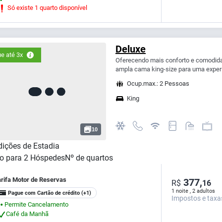
Só existe 1 quarto disponível
Deluxe
e até 3x
Oferecendo mais conforto e comodid
ampla cama king-size para uma experi
Ocup.max.: 2 Pessoas
King
10
ições de Estadia
o para
2
Hóspedes
Nº de quartos
arifa Motor de Reservas
377,
R$
16
1 noite , 2 adultos
Pague com Cartão de crédito
(+1)
Impostos e taxa
Permite Cancelamento
⬤
Café da Manhã