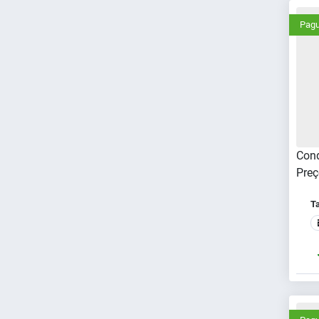
Pagu
Cond
Preç
T