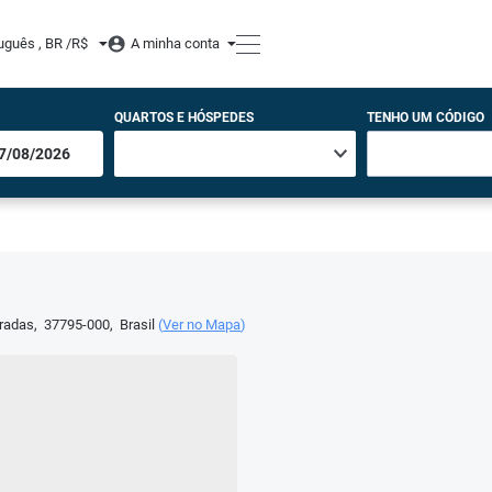
uguês , BR /
R$
A minha conta
QUARTOS E HÓSPEDES
TENHO UM CÓDIGO
radas
,
37795-000
,
Brasil
(
Ver no Mapa
)