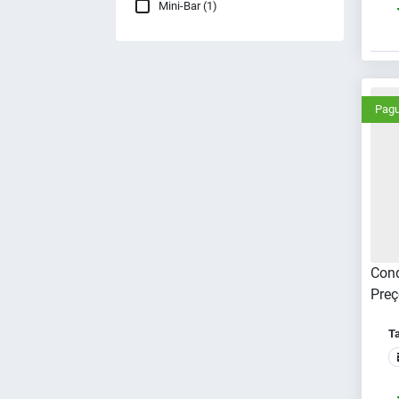
Mini-Bar (1)
Pagu
Cond
Preç
T