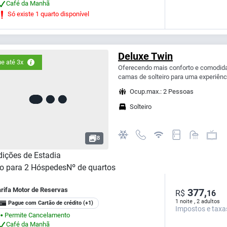
Café da Manhã
Só existe 1 quarto disponível
Deluxe Twin
e até 3x
Oferecendo mais conforto e comodid
camas de solteiro para uma experiênci
Ocup.max.: 2 Pessoas
Solteiro
8
ições de Estadia
o para
2
Hóspedes
Nº de quartos
arifa Motor de Reservas
377,
R$
16
1 noite , 2 adultos
Pague com Cartão de crédito
(+1)
Impostos e taxa
Permite Cancelamento
⬤
Café da Manhã