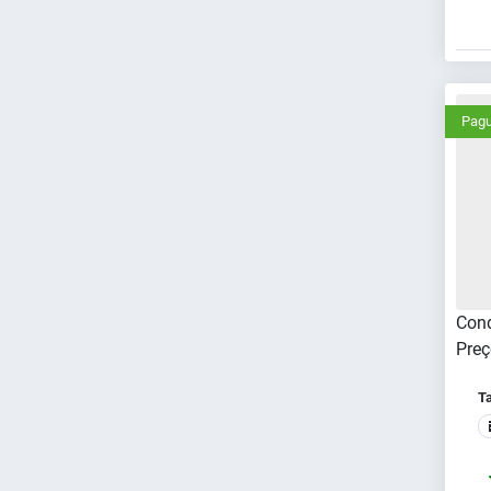
Pagu
Cond
Preç
T