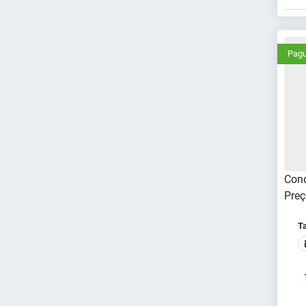
Pagu
Cond
Preç
T