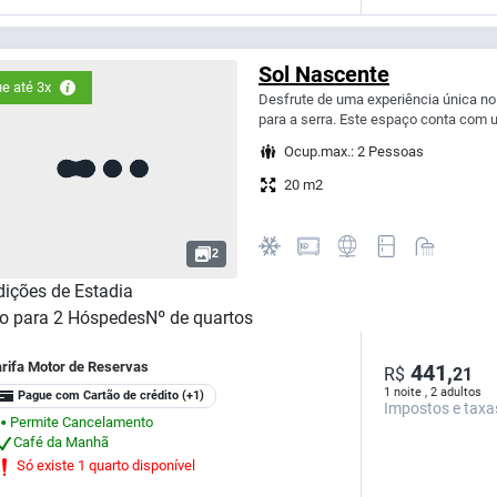
Sol Nascente
e até 3x
Desfrute de uma experiência única no
para a serra. Este espaço conta com 
Ocup.max.: 2 Pessoas
20 m2
2
ições de Estadia
o para
2
Hóspedes
Nº de quartos
arifa Motor de Reservas
441,
R$
21
1 noite , 2 adultos
Pague com Cartão de crédito
(+1)
Impostos e taxa
Permite Cancelamento
⬤
Café da Manhã
Só existe 1 quarto disponível