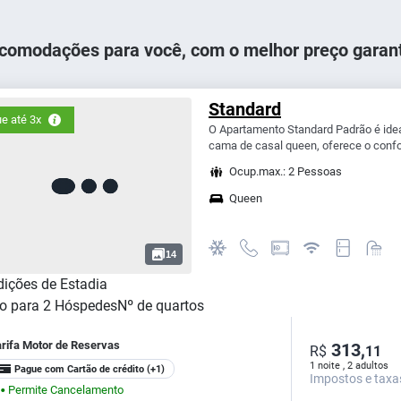
comodações para você, com o melhor preço garant
Standard
e até 3x
O Apartamento Standard Padrão é ide
cama de casal queen, oferece o confor
Ocup.max.: 2 Pessoas
Queen
14
ições de Estadia
o para
2
Hóspedes
Nº de quartos
arifa Motor de Reservas
313,
R$
11
1 noite , 2 adultos
Pague com Cartão de crédito
(+1)
Impostos e taxa
Permite Cancelamento
⬤