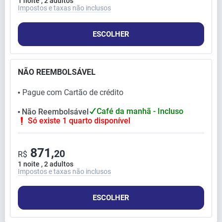
1 noite , 2 adultos
Impostos e taxas não inclusos
ESCOLHER
NÃO REEMBOLSÁVEL
Pague com Cartão de crédito
⬤
Café da manhã - Incluso
Não Reembolsável
⬤
Só existe 1 quarto disponível
871,
20
R$
1 noite , 2 adultos
Impostos e taxas não inclusos
ESCOLHER