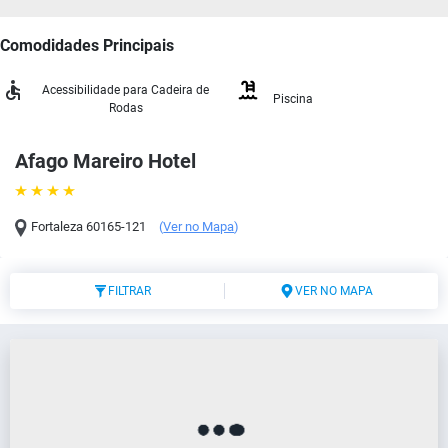
Comodidades Principais
Acessibilidade para Cadeira de
Piscina
Rodas
Afago Mareiro Hotel
Fortaleza
60165-121
(
Ver no Mapa
)
FILTRAR
VER NO MAPA