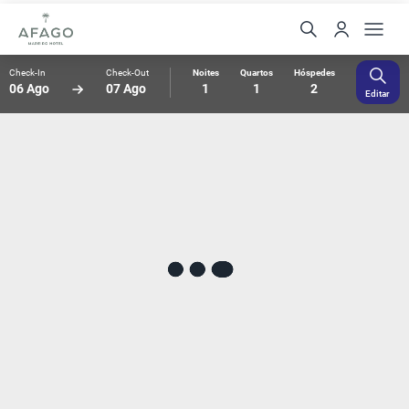
Check-In
Check-Out
Noites
Quartos
Hóspedes
06 Ago
07 Ago
1
1
2
Editar