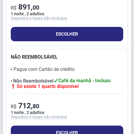
891,
00
R$
1 noite , 2 adultos
Impostos e taxas não inclusos
ESCOLHER
NÃO REEMBOLSÁVEL
Pague com Cartão de crédito
⬤
Café da manhã - Incluso
Não Reembolsável
⬤
Só existe 1 quarto disponível
712,
80
R$
1 noite , 2 adultos
Impostos e taxas não inclusos
ESCOLHER