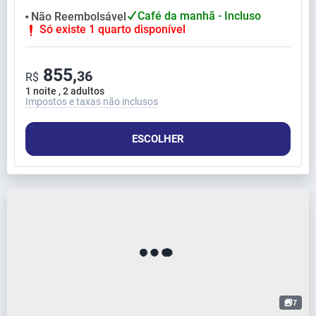
Café da manhã - Incluso
Não Reembolsável
⬤
Só existe 1 quarto disponível
855,
36
R$
1 noite , 2 adultos
Impostos e taxas não inclusos
ESCOLHER
7