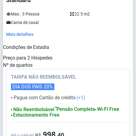
Standard
Max.:
3
Pessoa
22.5 m2
Cama de casal
Mais detalhes
Condições de Estadia
Preço para
2
Hóspedes
Nº de quartos
TARIFA NÃO REEMBOLSÁVEL
DIA DOS PAIS
20%
Pague com Cartão de crédito
(+1)
⬤
⬤
Pensão Completa
Wi-Fi Free
Não Reembolsável
⬤
⬤
Estacionamento Free
⬤
998,
40
R$
R$ 1.248,00