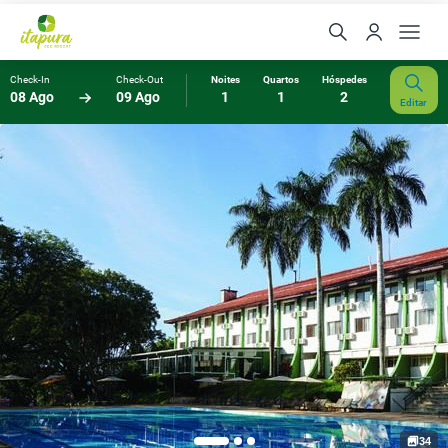
Check-In
Check-Out
Noites
Quartos
Hóspedes
08 Ago
09 Ago
1
1
2
Editar
34