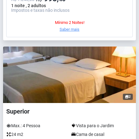
1 noite , 2 adultos
Impostos e taxas não inclusos
Mínimo 2 Noites!
Saber mais
2
Superior
Max.:
4
Pessoa
Vista para o Jardim
24 m2
Cama de casal