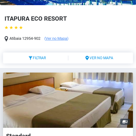
ITAPURA ECO RESORT
Atibaia
12954-902
(
Ver no Mapa
)
FILTRAR
VER NO MAPA
2