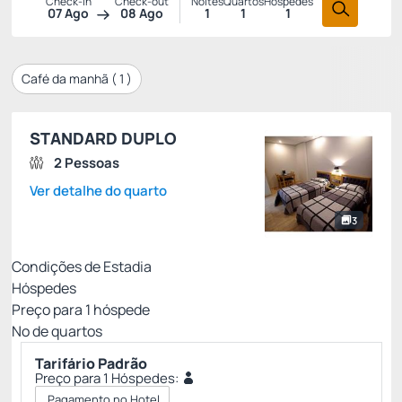
Check-in
Check-out
Noites
Quartos
Hóspedes
07 Ago
08 Ago
1
1
1
Café da manhã (
1
)
STANDARD DUPLO
2 Pessoas
Ver detalhe do quarto
3
Condições de Estadia
Hóspedes
Preço para
1
hóspede
Nº de quartos
Tarifário Padrão
Preço para 1 Hóspedes:
Pagamento no Hotel