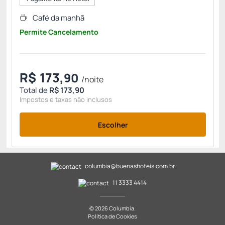
Café da manhã
Permite Cancelamento
R$
173,
90
/noite
Total de
R$ 173,90
Impostos e taxas não inclusos
Escolher
columbia@buenashoteis.com.br
11 3333 4414
© 2026 Columbia.
Política de Cookies