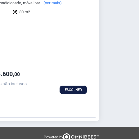
ndicionado, móvel bar...
(ver mais)
30 m2
.600,
00
s não inclusos
ESCOLHER
Powered by