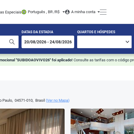
Português , BR /
R$
A minha conta
tas Especiais
DATAS DA ESTADIA
QUARTOS E HÓSPEDES
omocional "SUBIDOAOVIVO26" foi aplicado!
Consulte as tarifas com o código p
o Paulo
,
04571-010
,
Brasil
(
Ver no Mapa
)