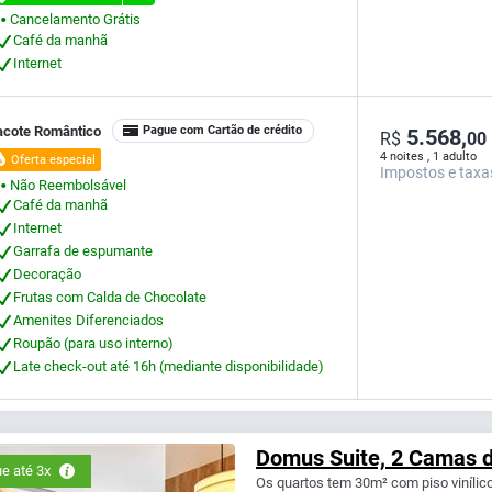
Cancelamento Grátis
⬤
Café da manhã
Internet
acote Romântico
Pague com Cartão de crédito
5.568,
R$
00
4 noites , 1 adulto
Oferta especial
Impostos e taxa
Não Reembolsável
⬤
Café da manhã
Internet
Garrafa de espumante
Decoração
Frutas com Calda de Chocolate
Amenites Diferenciados
Roupão (para uso interno)
Late check-out até 16h (mediante disponibilidade)
Domus Suite, 2 Camas d
e até 3x
Os quartos tem 30m² com piso vinílico