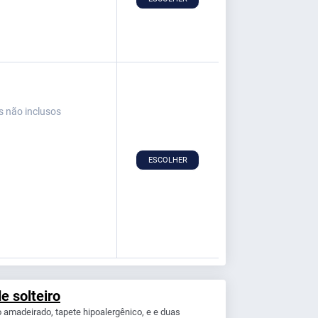
s não inclusos
ESCOLHER
e solteiro
 amadeirado, tapete hipoalergênico, e e duas