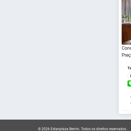
Cond
Preç
T
© 2026 Estanplaza Berrini.
Todos os direitos reservados.