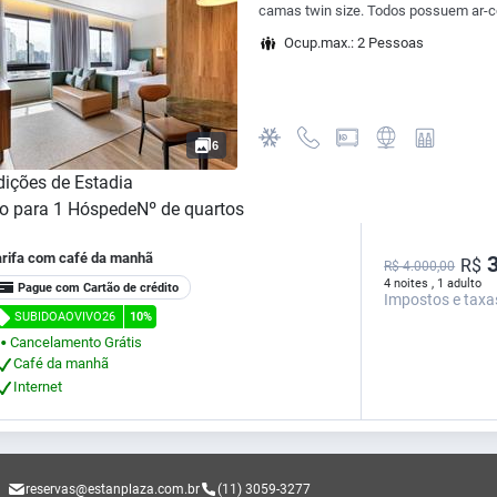
camas twin size. Todos possuem ar-co
Ocup.max.: 2 Pessoas
6
ições de Estadia
o para
1
Hóspede
Nº de quartos
arifa com café da manhã
3
R$
R$ 4.000,00
4 noites , 1 adulto
Pague com Cartão de crédito
Impostos e taxa
SUBIDOAOVIVO26
10%
Cancelamento Grátis
⬤
Café da manhã
Internet
reservas@estanplaza.com.br
(11) 3059-3277