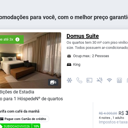
omodações para você, com o melhor preço garanti
Domus Suite
e até 3x
Os quartos tem 30 m² com piso vinílic
size. Todos possuem ar-condicionado,
Ocup.max.: 2 Pessoas
King
6
ições de Estadia
o para
1
Hóspede
Nº de quartos
arifa com café da manhã
3
R$
R$ 4.000,00
4 noites , 1 adulto
Pague com Cartão de crédito
Impostos e taxa
SUBIDOAOVIVO26
10%