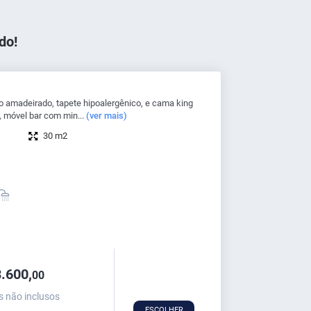
do!
o amadeirado, tapete hipoalergênico, e cama king
 móvel bar com min...
(ver mais)
30 m2
.600,
00
s não inclusos
ESCOLHER