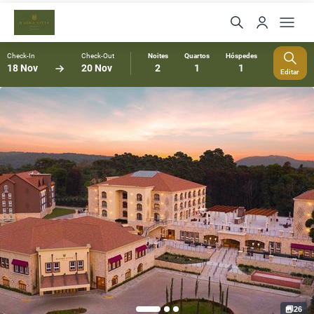
Check-In
Check-Out
Noites
Quartos
Hóspedes
18 Nov
20 Nov
2
1
1
Editar
26