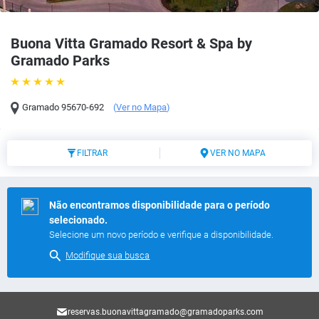
Buona Vitta Gramado Resort & Spa by
Gramado Parks
Gramado
95670-692
(
Ver no Mapa
)
FILTRAR
VER NO MAPA
Não encontramos disponibilidade para o período
selecionado.
Selecione um novo período e verifique a disponibilidade.
Modifique sua busca
reservas.buonavittagramado@gramadoparks.com