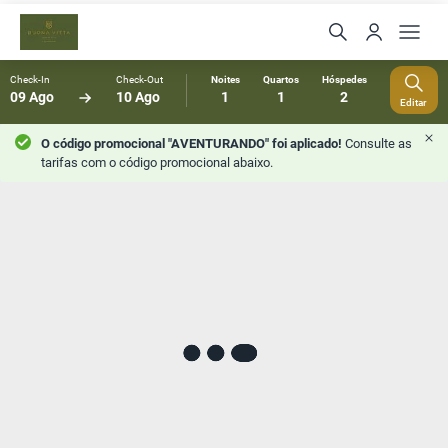
Check-In
Check-Out
Noites
Quartos
Hóspedes
09 Ago
10 Ago
1
1
2
Editar
O código promocional "AVENTURANDO" foi aplicado!
Consulte as
tarifas com o código promocional abaixo.