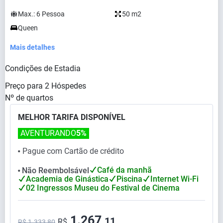
Max.:
6
Pessoa
50 m2
Queen
Mais detalhes
Condições de Estadia
Preço para
2
Hóspedes
Nº de quartos
MELHOR TARIFA DISPONÍVEL
AVENTURANDO
5%
Pague com Cartão de crédito
⬤
Café da manhã
Não Reembolsável
⬤
Academia de Ginástica
Piscina
Internet Wi-Fi
02 Ingressos Museu do Festival de Cinema
1.267,
11
R$
R$ 1.333,80