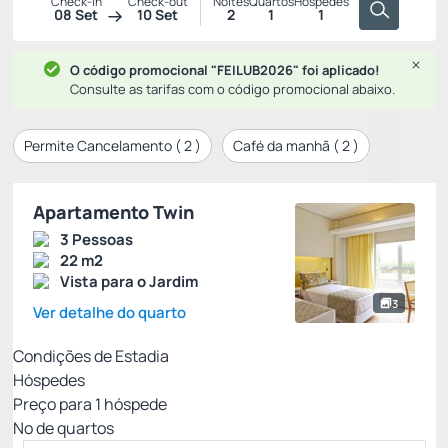
Check-in
Check-out
Noites
Quartos
Hóspedes
08 Set
10 Set
2
1
1
O código promocional "FEILUB2026" foi aplicado!
Consulte as tarifas com o código promocional abaixo.
Permite Cancelamento (
2
)
Café da manhã (
2
)
Apartamento Twin
3 Pessoas
22 m2
Vista para o Jardim
3
Ver detalhe do quarto
Condições de Estadia
Hóspedes
Preço para
1
hóspede
Nº de quartos