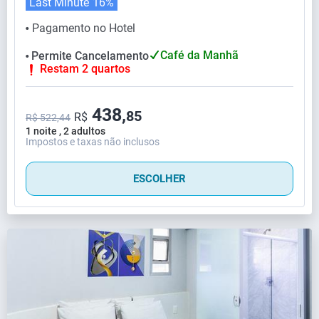
Last Minute
16%
Pagamento no Hotel
⬤
Café da Manhã
Permite Cancelamento
⬤
Restam 2 quartos
438,
85
R$
R$ 522,44
1 noite , 2 adultos
Impostos e taxas não inclusos
ESCOLHER