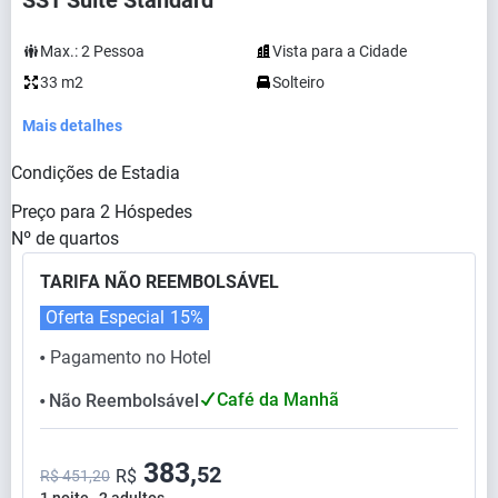
SST Suíte Standard
Max.:
2
Pessoa
Vista para a Cidade
33 m2
Solteiro
Mais detalhes
Condições de Estadia
Preço para
2
Hóspedes
Nº de quartos
TARIFA NÃO REEMBOLSÁVEL
Oferta Especial
15%
Pagamento no Hotel
⬤
Café da Manhã
Não Reembolsável
⬤
383,
52
R$
R$ 451,20
1 noite , 2 adultos