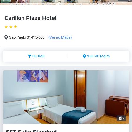
Carillon Plaza Hotel
Sao Paulo
01415-000
(
Ver no Mapa
)
FILTRAR
VER NO MAPA
5