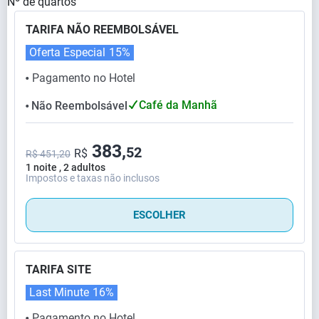
Nº de quartos
TARIFA NÃO REEMBOLSÁVEL
Oferta Especial
15%
Pagamento no Hotel
⬤
Café da Manhã
Não Reembolsável
⬤
383,
52
R$
R$ 451,20
1 noite , 2 adultos
Impostos e taxas não inclusos
ESCOLHER
TARIFA SITE
Last Minute
16%
Pagamento no Hotel
⬤