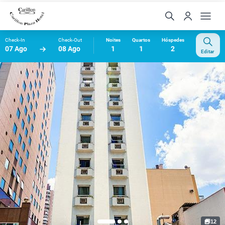
Check-In
Check-Out
Noites
Quartos
Hóspedes
07 Ago
08 Ago
1
1
2
Editar
12