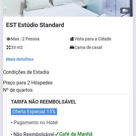
5
EST Estúdio Standard
Max.:
2
Pessoa
Vista para a Cidade
33 m2
Cama de casal
Mais detalhes
Condições de Estadia
Preço para
2
Hóspedes
Nº de quartos
TARIFA NÃO REEMBOLSÁVEL
Oferta Especial
15%
Pagamento no Hotel
⬤
Café da Manhã
Não Reembolsável
⬤