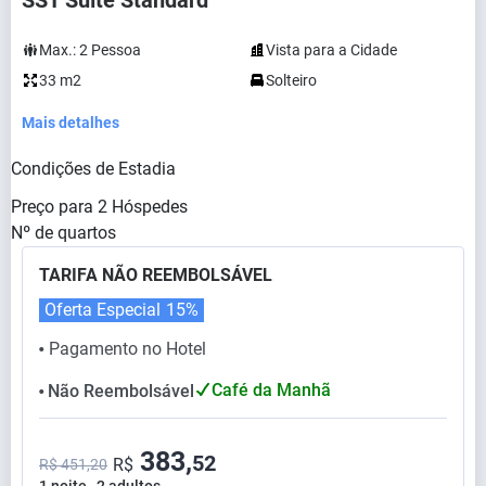
SST Suíte Standard
Max.:
2
Pessoa
Vista para a Cidade
33 m2
Solteiro
Mais detalhes
Condições de Estadia
Preço para
2
Hóspedes
Nº de quartos
TARIFA NÃO REEMBOLSÁVEL
Oferta Especial
15%
Pagamento no Hotel
⬤
Café da Manhã
Não Reembolsável
⬤
383,
52
R$
R$ 451,20
1 noite , 2 adultos