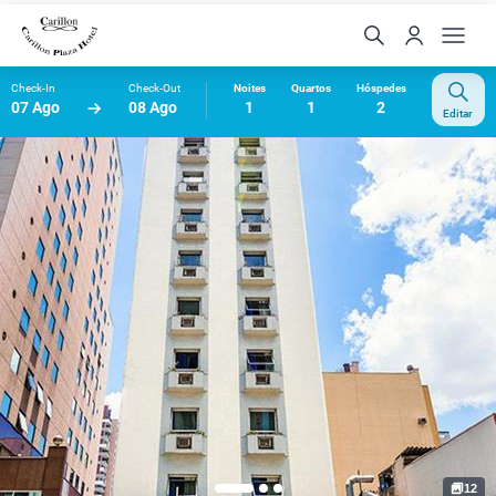
Check-In
Check-Out
Noites
Quartos
Hóspedes
07 Ago
08 Ago
1
1
2
Editar
12