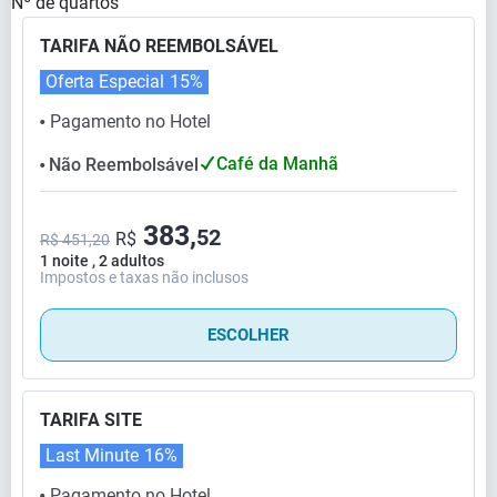
Nº de quartos
TARIFA NÃO REEMBOLSÁVEL
Oferta Especial
15%
Pagamento no Hotel
⬤
Café da Manhã
Não Reembolsável
⬤
383,
52
R$
R$ 451,20
1 noite , 2 adultos
Impostos e taxas não inclusos
ESCOLHER
TARIFA SITE
Last Minute
16%
Pagamento no Hotel
⬤