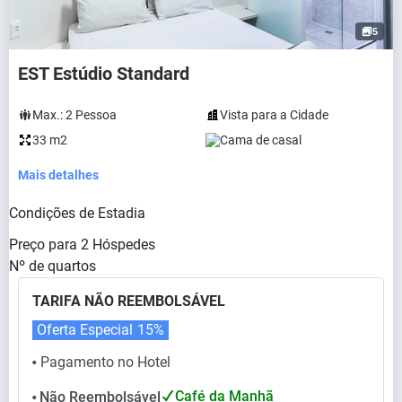
5
EST Estúdio Standard
Max.:
2
Pessoa
Vista para a Cidade
33 m2
Cama de casal
Mais detalhes
Condições de Estadia
Preço para
2
Hóspedes
Nº de quartos
TARIFA NÃO REEMBOLSÁVEL
Oferta Especial
15%
Pagamento no Hotel
⬤
Café da Manhã
Não Reembolsável
⬤