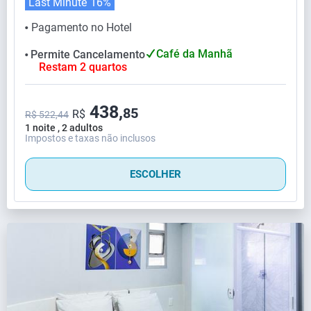
Last Minute
16%
Pagamento no Hotel
⬤
Café da Manhã
Permite Cancelamento
⬤
Restam 2 quartos
438,
85
R$
R$ 522,44
1 noite , 2 adultos
Impostos e taxas não inclusos
ESCOLHER