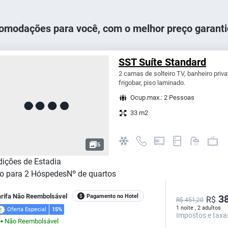
omodações para você, com o melhor preço garanti
SST Suíte Standard
2 camas de solteiro TV, banheiro priva
frigobar, piso laminado.
Ocup.max.: 2 Pessoas
33 m2
5
ições de Estadia
o para
2
Hóspedes
Nº de quartos
arifa Não Reembolsável
Pagamento no Hotel
38
R$
R$ 451,20
1 noite , 2 adultos
Oferta Especial
15%
Impostos e taxa
Não Reembolsável
⬤