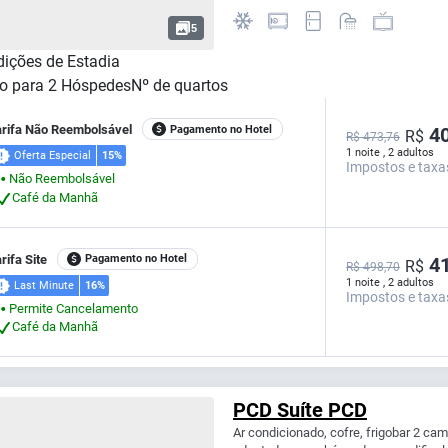
5
ições de Estadia
o para
2
Hóspedes
Nº de quartos
arifa Não Reembolsável
Pagamento no Hotel
40
R$
R$ 473,76
1 noite , 2 adultos
Oferta Especial
15%
Impostos e taxa
Não Reembolsável
⬤
Café da Manhã
rifa Site
Pagamento no Hotel
41
R$
R$ 498,70
1 noite , 2 adultos
Last Minute
16%
Impostos e taxa
Permite Cancelamento
⬤
Café da Manhã
PCD Suíte PCD
Ar condicionado, cofre, frigobar 2 ca