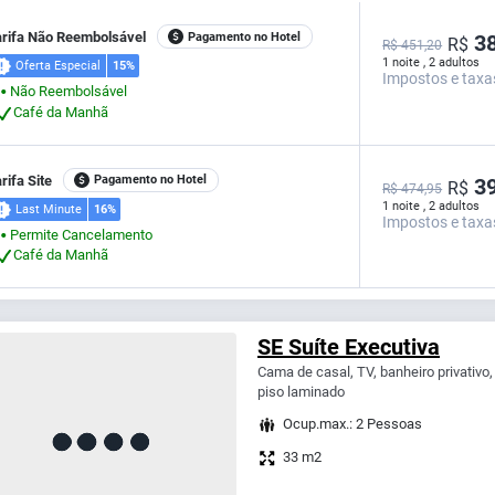
arifa Não Reembolsável
Pagamento no Hotel
38
R$
R$ 451,20
1 noite , 2 adultos
Oferta Especial
15%
Impostos e taxa
Não Reembolsável
⬤
Café da Manhã
rifa Site
Pagamento no Hotel
39
R$
R$ 474,95
1 noite , 2 adultos
Last Minute
16%
Impostos e taxa
Permite Cancelamento
⬤
Café da Manhã
SE Suíte Executiva
Cama de casal, TV, banheiro privativo, 
piso laminado
Ocup.max.: 2 Pessoas
33 m2