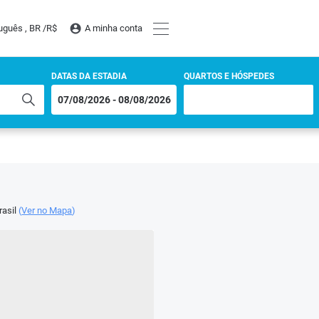
uguês , BR /
R$
A minha conta
DATAS DA ESTADIA
QUARTOS E HÓSPEDES
rasil
(
Ver no Mapa
)