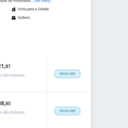
ade de mobilidade...
(ver mais)
Vista para a Cidade
Solteiro
1,
87
ESCOLHER
s não inclusos
8,
85
ESCOLHER
s não inclusos