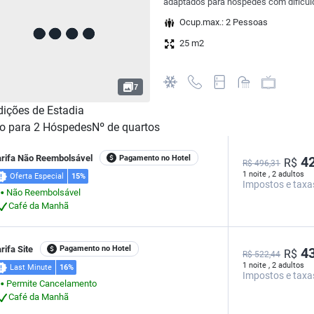
adaptados para hóspedes com dificuld
Ocup.max.: 2 Pessoas
25 m2
7
ições de Estadia
o para
2
Hóspedes
Nº de quartos
arifa Não Reembolsável
Pagamento no Hotel
42
R$
R$ 496,31
1 noite , 2 adultos
Oferta Especial
15%
Impostos e taxa
Não Reembolsável
⬤
Café da Manhã
rifa Site
Pagamento no Hotel
43
R$
R$ 522,44
1 noite , 2 adultos
Last Minute
16%
Impostos e taxa
Permite Cancelamento
⬤
Café da Manhã