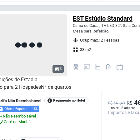
EST Estúdio Standard
Cama de Casal, TV LED 32", Sala Com 
Mesa para Refeição,
Ocup.max.: 2 Pessoas
33 m2
5
ições de Estadia
o para
2
Hóspedes
Nº de quartos
arifa Não Reembolsável
Pagamento no Hotel
46
R$
R$ 541,43
1 noite , 2 adultos
Oferta Especial
15%
Impostos e taxa
Não Reembolsável
⬤
Café da Manhã