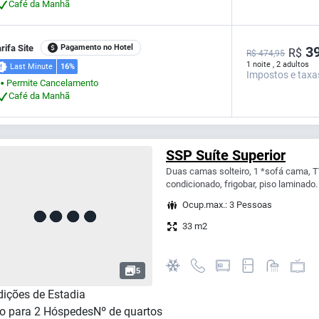
Café da Manhã
rifa Site
Pagamento no Hotel
39
R$
R$ 474,95
1 noite , 2 adultos
Last Minute
16%
Impostos e taxa
Permite Cancelamento
⬤
Café da Manhã
SSP Suíte Superior
Duas camas solteiro, 1 *sofá cama, TV,
condicionado, frigobar, piso laminado. 
Ocup.max.: 3 Pessoas
33 m2
5
ições de Estadia
o para
2
Hóspedes
Nº de quartos