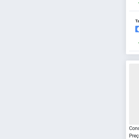
Ta
Cond
Preç