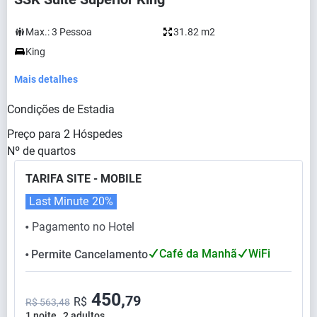
Max.:
3
Pessoa
31.82 m2
King
Mais detalhes
Condições de Estadia
Preço para
2
Hóspedes
Nº de quartos
TARIFA SITE - MOBILE
Last Minute
20%
Pagamento no Hotel
⬤
Café da Manhã
WiFi
Permite Cancelamento
⬤
450,
79
R$
R$ 563,48
1 noite , 2 adultos