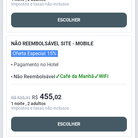
Impostos e taxas não inclusos
ESCOLHER
NÃO REEMBOLSÁVEL SITE - MOBILE
Oferta Especial
15%
Pagamento no Hotel
⬤
Café da Manhã
WiFi
Não Reembolsável
⬤
455,
02
R$
R$ 535,31
1 noite , 2 adultos
Impostos e taxas não inclusos
ESCOLHER