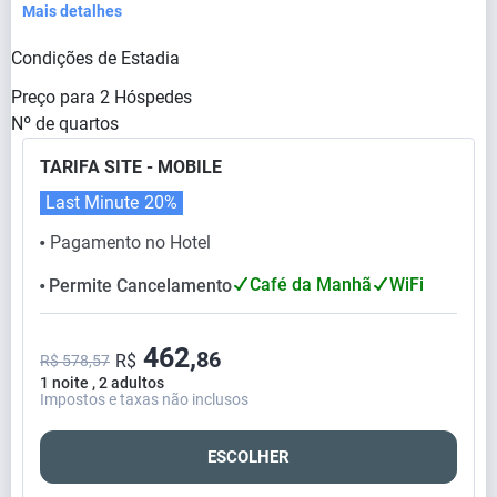
Mais detalhes
Condições de Estadia
Preço para
2
Hóspedes
Nº de quartos
TARIFA SITE - MOBILE
Last Minute
20%
Pagamento no Hotel
⬤
Café da Manhã
WiFi
Permite Cancelamento
⬤
462,
86
R$
R$ 578,57
1 noite , 2 adultos
Impostos e taxas não inclusos
ESCOLHER