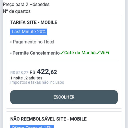
Preço para
2
Hóspedes
Nº de quartos
TARIFA SITE - MOBILE
Last Minute
20%
Pagamento no Hotel
⬤
Café da Manhã
WiFi
Permite Cancelamento
⬤
422,
62
R$
R$ 528,27
1 noite , 2 adultos
Impostos e taxas não inclusos
ESCOLHER
NÃO REEMBOLSÁVEL SITE - MOBILE