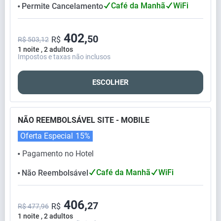
Café da Manhã
WiFi
Permite Cancelamento
⬤
402,
50
R$
R$ 503,12
1 noite , 2 adultos
Impostos e taxas não inclusos
ESCOLHER
NÃO REEMBOLSÁVEL SITE - MOBILE
Oferta Especial
15%
Pagamento no Hotel
⬤
Café da Manhã
WiFi
Não Reembolsável
⬤
406,
27
R$
R$ 477,96
1 noite , 2 adultos