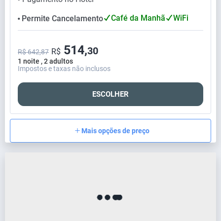
Café da Manhã
WiFi
Permite Cancelamento
⬤
514,
30
R$
R$ 642,87
1 noite , 2 adultos
Impostos e taxas não inclusos
ESCOLHER
Mais opções de preço