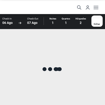
Check-In
Check-Out
Noites
Quartos
Hóspedes
06 Ago
07 Ago
1
1
2
Editar