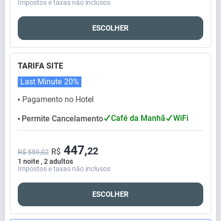
Impostos e taxas não inclusos
ESCOLHER
TARIFA SITE
Last Minute
20%
Pagamento no Hotel
⬤
Café da Manhã
WiFi
Permite Cancelamento
⬤
447,
22
R$
R$ 559,02
1 noite , 2 adultos
Impostos e taxas não inclusos
ESCOLHER