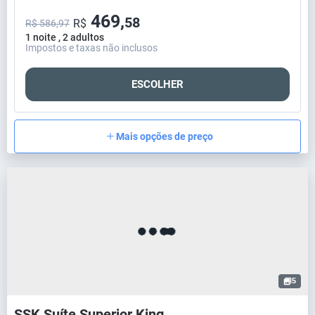
469,
58
R$
R$ 586,97
1 noite , 2 adultos
Impostos e taxas não inclusos
ESCOLHER
Mais opções de preço
5
SSK Suíte Superior King