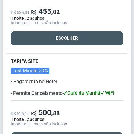
455,
02
R$
R$ 535,31
1 noite , 2 adultos
Impostos e taxas não inclusos
ESCOLHER
TARIFA SITE
Last Minute
20%
Pagamento no Hotel
⬤
Café da Manhã
WiFi
Permite Cancelamento
⬤
500,
88
R$
R$ 626,10
1 noite , 2 adultos
Impostos e taxas não inclusos