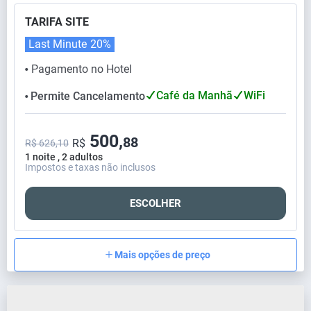
TARIFA SITE
Last Minute
20%
Pagamento no Hotel
⬤
Café da Manhã
WiFi
Permite Cancelamento
⬤
500,
88
R$
R$ 626,10
1 noite , 2 adultos
Impostos e taxas não inclusos
ESCOLHER
Mais opções de preço