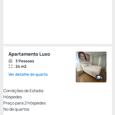
R$ 686,55
R$
583,
57
/noite
Total de
R$ 583,57
Impostos e taxas não inclusos
Escolher
Apartamento Luxo
3 Pessoas
24 m2
Ver detalhe do quarto
4
Condições de Estadia
Hóspedes
Preço para
2
hóspedes
Nº de quartos