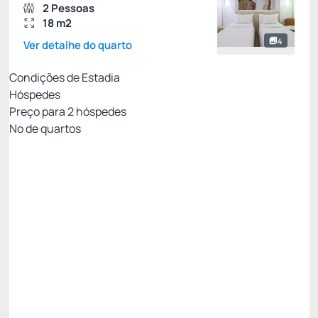
2 Pessoas
18 m2
4
Ver detalhe do quarto
Condições de Estadia
Hóspedes
Preço para
2
hóspedes
Nº de quartos
Melhor Tarifa Disponível
Preço para 2 Hóspedes:
Pague com Cartão de crédito
Café da Manhã
WiFi
Não Reembolsável
OFERTA ESPECIAL -15%
Restam 2 quartos