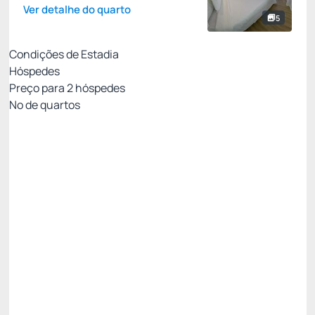
Ver detalhe do quarto
5
Condições de Estadia
Hóspedes
Preço para
2
hóspedes
Nº de quartos
Melhor Tarifa Disponível
Preço para 2 Hóspedes:
Pague com Cartão de crédito
Café da Manhã
WiFi
Não Reembolsável
OFERTA ESPECIAL -15%
R$ 1.018,31
R$
865,
57
/noite