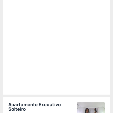
Pague com Cartão de crédito
Café da Manhã
WiFi
Não Reembolsável
OFERTA ESPECIAL -15%
Só existe 1 quarto disponível
R$ 624,12
R$
530,
51
/noite
Total de
R$ 530,51
Impostos e taxas não inclusos
Escolher
Apartamento Executivo
Solteiro