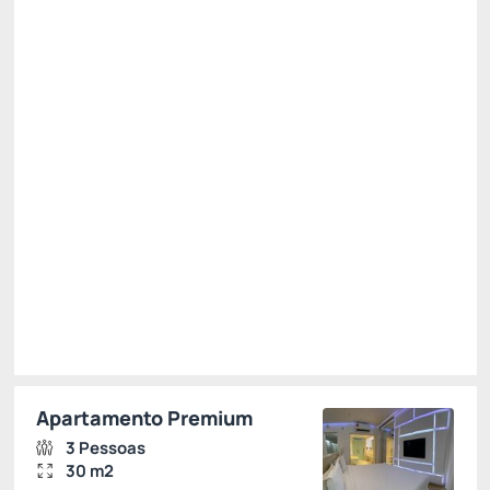
Pague com Cartão de crédito
Café da Manhã
WiFi
Não Reembolsável
OFERTA ESPECIAL -15%
R$ 830,09
R$
705,
58
/noite
Total de
R$ 705,58
Impostos e taxas não inclusos
Escolher
Apartamento Premium
3 Pessoas
30 m2