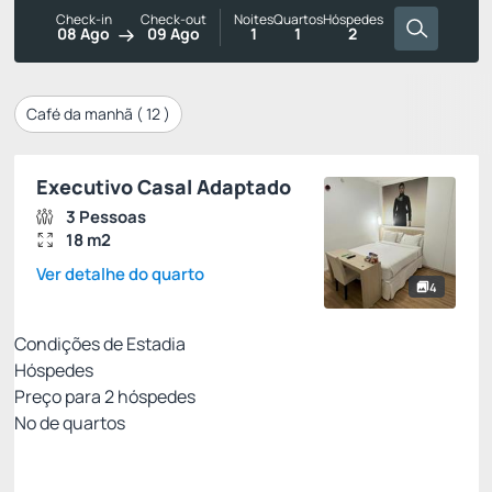
Check-in
Check-out
Noites
Quartos
Hóspedes
08 Ago
09 Ago
1
1
2
Café da manhã (
12
)
Executivo Casal Adaptado
3 Pessoas
18 m2
Ver detalhe do quarto
4
Condições de Estadia
Hóspedes
Preço para
2
hóspedes
Nº de quartos
Melhor Tarifa Disponível
Preço para 2 Hóspedes: