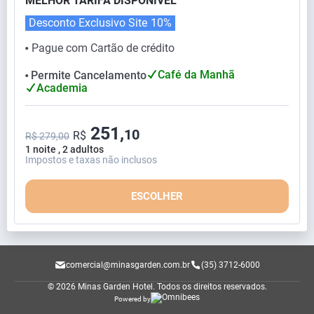
MELHOR TARIFA DISPONÍVEL
Desconto Exclusivo Site
10%
Pague com Cartão de crédito
⬤
Café da Manhã
Permite Cancelamento
⬤
Academia
251,
10
R$
R$ 279,00
1 noite , 2 adultos
Impostos e taxas não inclusos
ESCOLHER
comercial@minasgarden.com.br
(35) 3712-6000
© 2026 Minas Garden Hotel.
Todos os direitos reservados.
Powered by