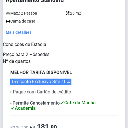
Apartamento Standard
Max.:
2
Pessoa
25 m2
Cama de casal
Mais detalhes
Condições de Estadia
Preço para
2
Hóspedes
Nº de quartos
MELHOR TARIFA DISPONÍVEL
Desconto Exclusivo Site
10%
Pague com Cartão de crédito
⬤
Café da Manhã
Permite Cancelamento
⬤
Academia
181,
80
R$
R$ 202,00