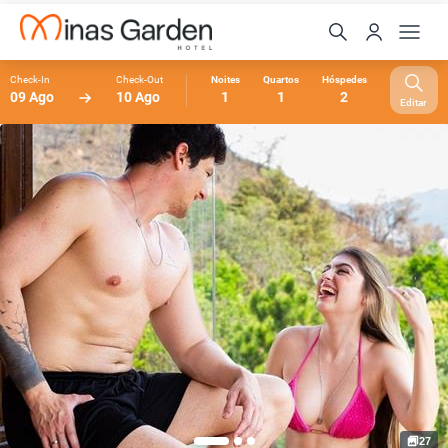
Check-In
Check-Out
Noites
Quartos
Hóspedes
09 Ago
10 Ago
1
1
2
Editar
27