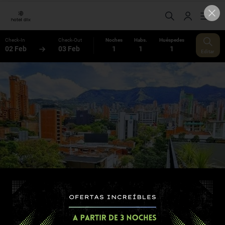
Check-In
Check-Out
Noches
Habs.
Huéspedes
02 Feb
03 Feb
1
1
1
Editar
10