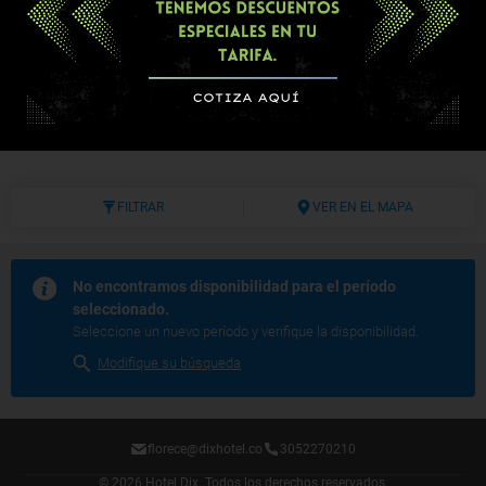
Hotel Dix
Medellin
050021
(
Ver en el Mapa
)
FILTRAR
VER EN EL MAPA
No encontramos disponibilidad para el período
seleccionado.
Seleccione un nuevo período y verifique la disponibilidad.
Modifique su búsqueda
florece@dixhotel.co
3052270210
© 2026 Hotel Dix.
Todos los derechos reservados.