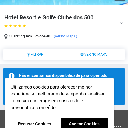
Hotel Resort e Golfe Clube dos 500
Guaratingueta
12522-640
(
Ver no Mapa
)
FILTRAR
VER NO MAPA
Não encontramos disponibilidade para o período
selecionado.
Utilizamos cookies para oferecer melhor
Selecione um novo período e verifique a disponibilidade.
experiência, melhorar o desempenho, analisar
Modifique sua busca
como você interage em nosso site e
personalizar conteúdo.
reservas@h500.com.br
+551231283555
Recusar Cookies
Aceitar Cookies
© 2026 Hotel Resort e Golfe Clube dos 500.
Todos os direitos reservados.