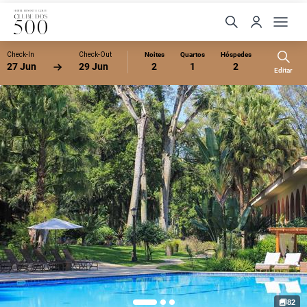
Check-In
Check-Out
Noites
Quartos
Hóspedes
27 Jun
29 Jun
2
1
2
Editar
82