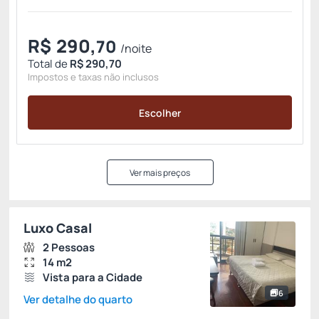
R$
290,
70
/noite
Total de
R$ 290,70
Impostos e taxas não inclusos
Escolher
Ver mais preços
Luxo Casal
2 Pessoas
14 m2
Vista para a Cidade
6
Ver detalhe do quarto