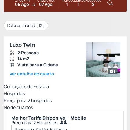
Check-in
Check-out
Noites
Quartos
Hóspedes
06 Ago
07 Ago
1
1
2
Café da manhã (
12
)
Luxo Twin
2 Pessoas
14 m2
Vista para a Cidade
9
Ver detalhe do quarto
Condições de Estadia
Hóspedes
Preço para
2
hóspedes
Nº de quartos
Melhor Tarifa Disponível - Mobile
Preço para 2 Hóspedes:
Pague com Cartão de crédito