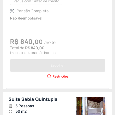
Pague com Cartão de crédito
Pensão Completa
Não Reembolsável
R$
840,
00
/noite
Total de
R$ 840,00
Impostos e taxas não inclusos
Escolher
Restrições
Suite Sabia Quintupla
5 Pessoas
60 m2