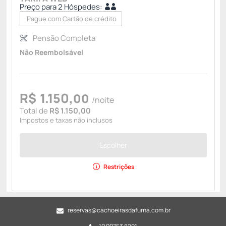
Preço para 2 Hóspedes:
Pague com Cartão de crédito
Pensão Completa
Não Reembolsável
R$
1.150,
00
/noite
Total de
R$ 1.150,00
Impostos e taxas não inclusos
Escolher
Restrições
reservas@cachoeirasdafurna.com.br