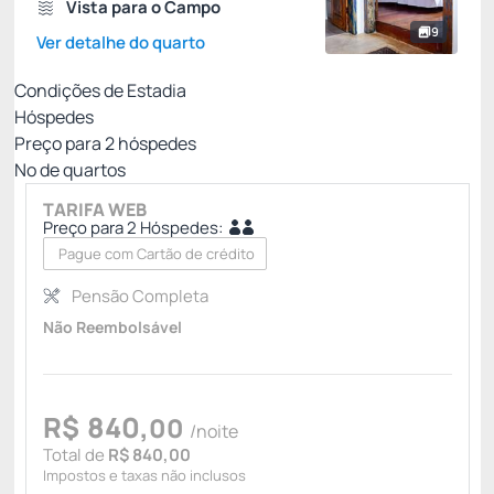
Vista para o Campo
9
Ver detalhe do quarto
Condições de Estadia
Hóspedes
Preço para
2
hóspedes
Nº de quartos
TARIFA WEB
Preço para 2 Hóspedes:
Pague com Cartão de crédito
Pensão Completa
Não Reembolsável
R$
840,
00
/noite
Total de
R$ 840,00
Impostos e taxas não inclusos