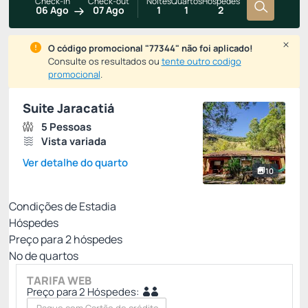
Check-in
Check-out
Noites
Quartos
Hóspedes
06 Ago
07 Ago
1
1
2
O código promocional "77344" não foi aplicado!
Consulte os resultados ou
tente outro codigo
promocional
.
Suite Jaracatiá
5 Pessoas
Vista variada
Ver detalhe do quarto
10
Condições de Estadia
Hóspedes
Preço para
2
hóspedes
Nº de quartos
TARIFA WEB
Preço para 2 Hóspedes: