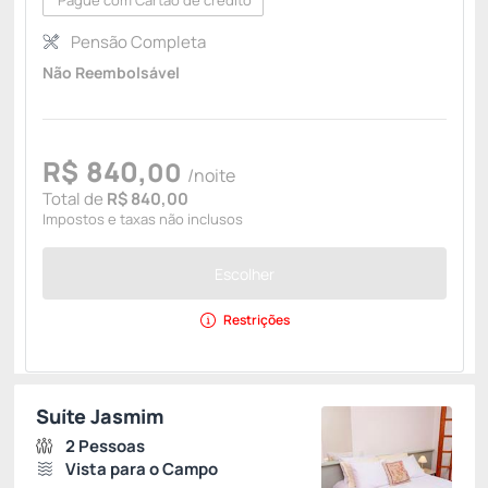
Pague com Cartão de crédito
Pensão Completa
Não Reembolsável
R$
840,
00
/noite
Total de
R$ 840,00
Impostos e taxas não inclusos
Escolher
Restrições
Suíte Jasmim
2 Pessoas
Vista para o Campo