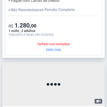
Pague com Cartão de crédito
⬤
Pensão Completa
Não Reembolsável
⬤
⬤
1.280,
00
R$
1 noite , 2 adultos
Impostos e taxas não inclusos
Tarifário com restrições!
Saber mais
4