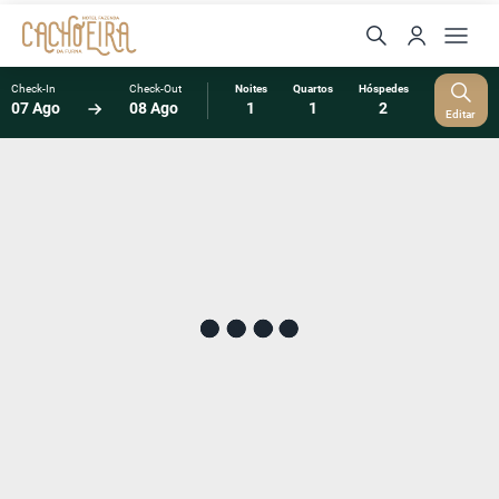
Check-In
Check-Out
Noites
Quartos
Hóspedes
07 Ago
08 Ago
1
1
2
Editar