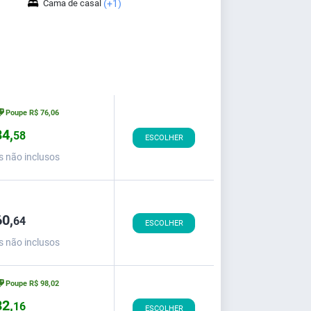
Cama de casal
(+1)
Poupe
R$
76,
06
4,
58
ESCOLHER
s não inclusos
0,
64
ESCOLHER
s não inclusos
Poupe
R$
98,
02
2,
16
ESCOLHER