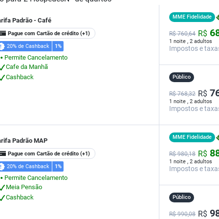
MME Fidelidade
rifa Padrão - Café
68
R$
Pague com Cartão de crédito
(+1)
R$
760,
64
1 noite , 2 adultos
20% de Cashback
1%
Impostos e taxa
Permite Cancelamento
⬤
Cafe da Manhã
Cashback
Público
76
R$
R$ 768,32
1 noite , 2 adultos
Impostos e taxa
MME Fidelidade
arifa Padrão MAP
88
R$
Pague com Cartão de crédito
(+1)
R$
980,
18
1 noite , 2 adultos
20% de Cashback
1%
Impostos e taxa
Permite Cancelamento
⬤
Meia Pensão
Cashback
Público
98
R$
R$ 990,08