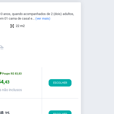
10 anos, quando acompanhados de 2 (dois) adultos,
m 01 cama de casal e...
(ver mais)
22 m2
Poupe
R$
83,
83
4,
43
ESCOLHER
s não inclusos
8,
25