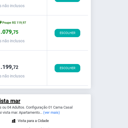
s não inclusos
Poupe
R$
119,
97
.079,
75
ESCOLHER
s não inclusos
.199,
72
ESCOLHER
s não inclusos
ista mar
s ou 04 Adultos. Configuração 01 Cama Casal
i vista mar. Apartamento...
(ver mais)
Vista para a Cidade