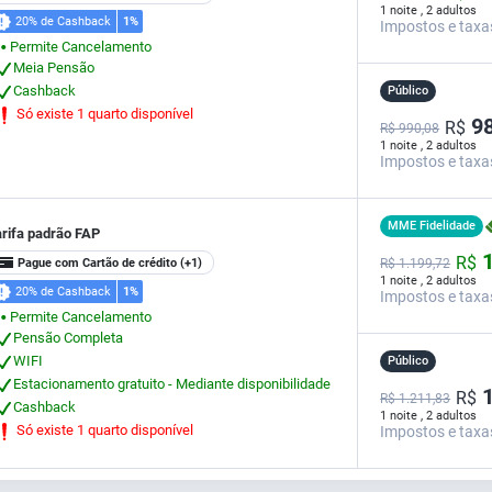
1 noite , 2 adultos
20% de Cashback
1%
Impostos e taxa
Permite Cancelamento
⬤
Meia Pensão
Cashback
Público
Só existe 1 quarto disponível
98
R$
R$ 990,08
1 noite , 2 adultos
Impostos e taxa
MME Fidelidade
arifa padrão FAP
1
R$
Pague com Cartão de crédito
(+1)
R$
1.199,
72
1 noite , 2 adultos
20% de Cashback
1%
Impostos e taxa
Permite Cancelamento
⬤
Pensão Completa
WIFI
Público
Estacionamento gratuito - Mediante disponibilidade
1
R$
R$ 1.211,83
Cashback
1 noite , 2 adultos
Só existe 1 quarto disponível
Impostos e taxa