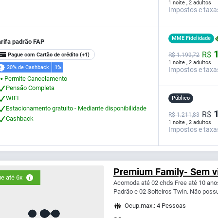
1 noite , 2 adultos
Impostos e taxa
MME Fidelidade
arifa padrão FAP
1
R$
Pague com Cartão de crédito
(+1)
R$
1.199,
72
1 noite , 2 adultos
20% de Cashback
1%
Impostos e taxa
Permite Cancelamento
⬤
Pensão Completa
WIFI
Público
Estacionamento gratuito - Mediante disponibilidade
1
R$
R$ 1.211,83
Cashback
1 noite , 2 adultos
Impostos e taxa
Premium Family- Sem v
e até 6x
Acomoda até 02 chds Free até 10 ano
Padrão e 02 Solteiros Twin. Não possu
Ocup.max.: 4 Pessoas