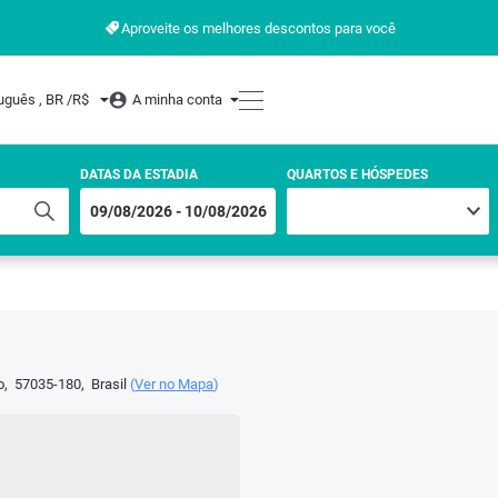
Aproveite os melhores descontos para você
uguês , BR /
R$
A minha conta
DATAS DA ESTADIA
QUARTOS E HÓSPEDES
o
,
57035-180
,
Brasil
(
Ver no Mapa
)