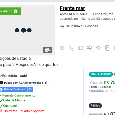
Frente mar
e até 6x
Apto FRENTE MAR – 01 chd free, até 
acomoda no máximo até 03 pessoas e
Ocup.max.: 3 Pessoas
2
ições de Estadia
o para
2
Hóspedes
Nº de quartos
MME Fidelidade
rifa Padrão - Café
75
R$
Pague com Cartão de crédito
(+1)
R$
838,
25
1 noite , 2 adultos
20% de Cashback
1%
Impostos e taxa
Permite Cancelamento
⬤
Cafe da Manhã
Cashback
Público
Só existe 1 quarto disponível
83
R$
R$ 846,71