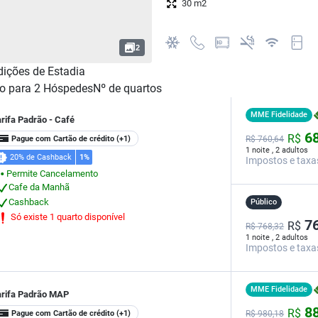
30 m2
2
ições de Estadia
o para
2
Hóspedes
Nº de quartos
MME Fidelidade
rifa Padrão - Café
68
R$
Pague com Cartão de crédito
(+1)
R$
760,
64
1 noite , 2 adultos
20% de Cashback
1%
Impostos e taxa
Permite Cancelamento
⬤
Cafe da Manhã
Cashback
Público
Só existe 1 quarto disponível
76
R$
R$ 768,32
1 noite , 2 adultos
Impostos e taxa
MME Fidelidade
arifa Padrão MAP
88
R$
Pague com Cartão de crédito
(+1)
R$
980,
18