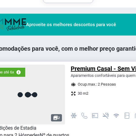
Aproveite os melhores descontos para você
omodações para você, com o melhor preço garanti
Premium Casal - Sem V
e até 6x
Aparamentos confortáveis para quem 
Ocup.max.: 2 Pessoas
30 m2
2
ições de Estadia
o para
2
Hóspedes
Nº de quartos