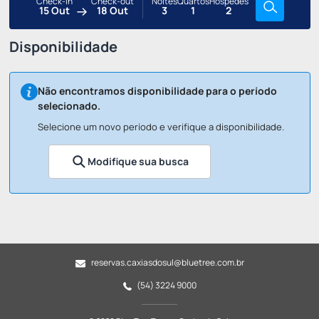
Check-in
Check-out
Noites
Quartos
Hóspedes
15 Out
18 Out
3
1
2
Disponibilidade
Não encontramos disponibilidade para o período
selecionado.
Selecione um novo período e verifique a disponibilidade.
Modifique sua busca
reservas.caxiasdosul@bluetree.com.br
(54) 3224 9000