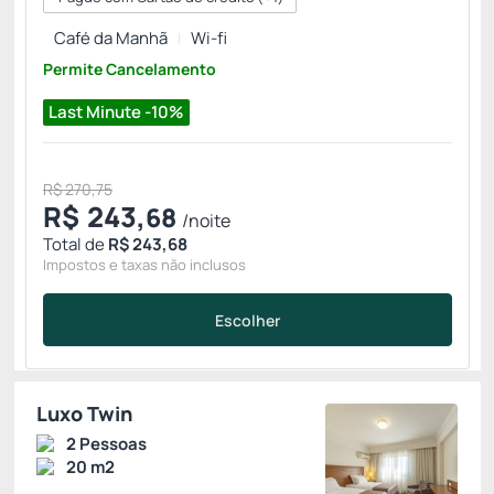
Café da Manhã
Wi-fi
Permite Cancelamento
Last Minute -10%
R$ 270,75
R$
243,
68
/noite
Total de
R$ 243,68
Impostos e taxas não inclusos
Escolher
Luxo Twin
2 Pessoas
20 m2