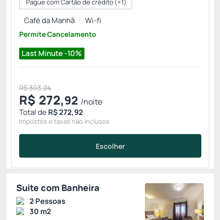
Pague com Cartão de crédito
(+1)
Café da Manhã
Wi-fi
Permite Cancelamento
Last Minute -10%
R$ 303,24
R$
272,
92
/noite
Total de
R$ 272,92
Impostos e taxas não inclusos
Escolher
Suite com Banheira
2 Pessoas
30 m2