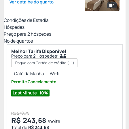
Ver detalhe do quarto
4
Condições de Estadia
Hóspedes
Preço para
2
hóspedes
Nº de quartos
Melhor Tarifa Disponivel
Preço para 2 Hóspedes:
Pague com Cartão de crédito
(+1)
Café da Manhã
Wi-fi
Permite Cancelamento
Last Minute -10%
R$ 270,75
R$
243,
68
/noite
Total de
R$ 243,68