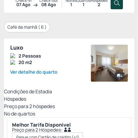
Check-in
Check-out
Noites
Quartos
Hóspedes
07 Ago
08 Ago
1
1
2
Café da manhã (
6
)
Luxo
2 Pessoas
20 m2
Ver detalhe do quarto
4
Condições de Estadia
Hóspedes
Preço para
2
hóspedes
Nº de quartos
Melhor Tarifa Disponivel
Preço para 2 Hóspedes:
Pague com Cartão de crédito
(+1)