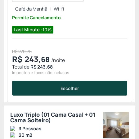
Café da Manhã
Wi-fi
Permite Cancelamento
Last Minute -10%
R$ 270,75
R$
243,
68
/noite
Total de
R$ 243,68
Impostos e taxas não inclusos
Escolher
Luxo Triplo (01 Cama Casal + 01
Cama Solteiro)
3 Pessoas
20 m2