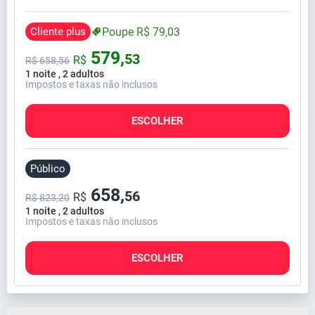
Cliente plus
Poupe
R$
79,
03
579,
53
R$
R$
658,
56
1 noite , 2 adultos
Impostos e taxas não inclusos
ESCOLHER
Público
658,
56
R$
R$ 823,20
1 noite , 2 adultos
Impostos e taxas não inclusos
ESCOLHER