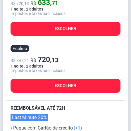
633,
71
R$
R$
720,
13
1 noite , 2 adultos
Impostos e taxas não inclusos
ESCOLHER
Público
720,
13
R$
R$ 847,21
1 noite , 2 adultos
Impostos e taxas não inclusos
ESCOLHER
REEMBOLSÁVEL ATÉ 72H
Last Minute
20%
Pague com Cartão de crédito
(+1)
⬤