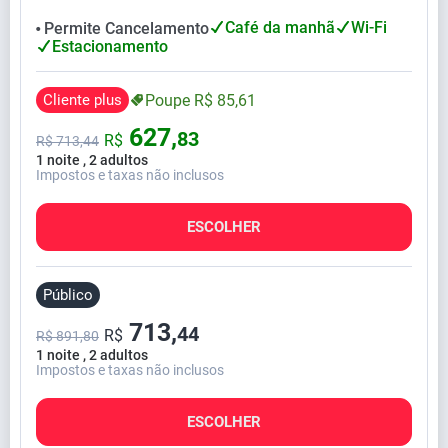
Café da manhã
Wi-Fi
Permite Cancelamento
⬤
Estacionamento
Cliente plus
Poupe
R$
85,
61
627,
83
R$
R$
713,
44
1 noite , 2 adultos
Impostos e taxas não inclusos
ESCOLHER
Público
713,
44
R$
R$ 891,80
1 noite , 2 adultos
Impostos e taxas não inclusos
ESCOLHER