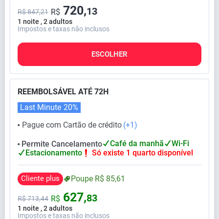
720,
13
R$
R$ 847,21
1 noite , 2 adultos
Impostos e taxas não inclusos
ESCOLHER
REEMBOLSÁVEL ATÉ 72H
Last Minute
20%
Pague com Cartão de crédito
(+1)
⬤
Café da manhã
Wi-Fi
Permite Cancelamento
⬤
Estacionamento
Só existe 1 quarto disponível
Cliente plus
Poupe
R$
85,
61
627,
83
R$
R$
713,
44
1 noite , 2 adultos
Impostos e taxas não inclusos