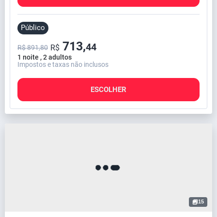
Público
713,
44
R$
R$ 891,80
1 noite , 2 adultos
Impostos e taxas não inclusos
ESCOLHER
15