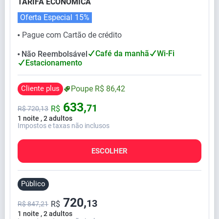
TARIFA ECONÔMICA
Oferta Especial
15%
Pague com Cartão de crédito
⬤
Café da manhã
Wi-Fi
Não Reembolsável
⬤
Estacionamento
Cliente plus
Poupe
R$
86,
42
633,
71
R$
R$
720,
13
1 noite , 2 adultos
Impostos e taxas não inclusos
ESCOLHER
Público
720,
13
R$
R$ 847,21
1 noite , 2 adultos