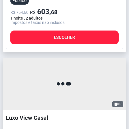
Público
603,
68
R$
R$ 754,60
1 noite , 2 adultos
Impostos e taxas não inclusos
ESCOLHER
16
Luxo View Casal