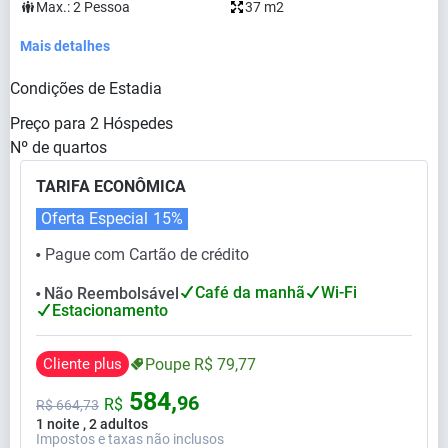
Max.:
2
Pessoa
37 m2
Mais detalhes
Condições de Estadia
Preço para
2
Hóspedes
Nº de quartos
TARIFA ECONÔMICA
Oferta Especial
15%
Pague com Cartão de crédito
⬤
Café da manhã
Wi-Fi
Não Reembolsável
⬤
Estacionamento
Cliente plus
Poupe
R$
79,
77
584,
96
R$
R$
664,
73
1 noite , 2 adultos
Impostos e taxas não inclusos