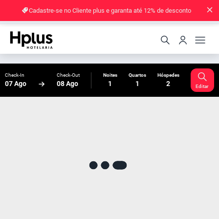
Cadastre-se no Cliente plus e garanta até 12% de desconto
Check-In
Check-Out
Noites
Quartos
Hóspedes
07 Ago
08 Ago
1
1
2
Editar