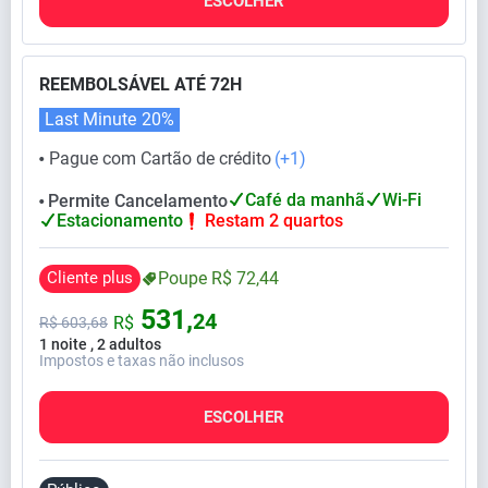
ESCOLHER
REEMBOLSÁVEL ATÉ 72H
Last Minute
20%
Pague com Cartão de crédito
(+1)
⬤
Café da manhã
Wi-Fi
Permite Cancelamento
⬤
Estacionamento
Restam 2 quartos
Cliente plus
Poupe
R$
72,
44
531,
24
R$
R$
603,
68
1 noite , 2 adultos
Impostos e taxas não inclusos
ESCOLHER