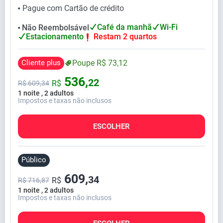
Pague com Cartão de crédito
⬤
Café da manhã
Wi-Fi
Não Reembolsável
⬤
Estacionamento
Restam 2 quartos
Cliente plus
Poupe
R$
73,
12
536,
22
R$
R$
609,
34
1 noite , 2 adultos
Impostos e taxas não inclusos
ESCOLHER
Público
609,
34
R$
R$ 716,87
1 noite , 2 adultos
Impostos e taxas não inclusos