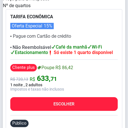
Nº de quartos
TARIFA ECONÔMICA
Oferta Especial
15%
Pague com Cartão de crédito
⬤
Café da manhã
Wi-Fi
Não Reembolsável
⬤
Estacionamento
Só existe 1 quarto disponível
Cliente plus
Poupe
R$
86,
42
633,
71
R$
R$
720,
13
1 noite , 2 adultos
Impostos e taxas não inclusos
ESCOLHER
Público