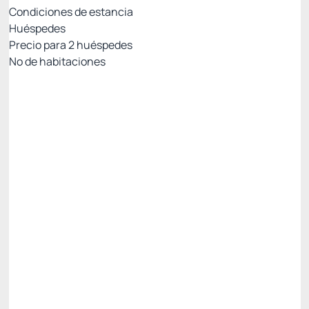
Condiciones de estancia
Huéspedes
Precio para
2
huéspedes
Nº de habitaciones
Resort Week: 7% no reembolsable con PIX
Precio para 2 Huéspedes:
Pago con Pix
Todo incluido
Estacionamiento rotativo
Ver más
No Reembolsable
2.090,
R$
70
/noche
Total de
2.090,70 R$
Impuestos y tasas no incluidos
Seleccionar