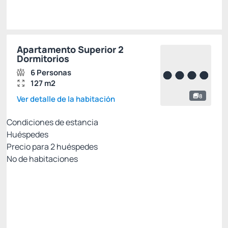
Apartamento Superior 2
Dormitorios
6 Personas
127 m2
8
Ver detalle de la habitación
Condiciones de estancia
Huéspedes
Precio para
2
huéspedes
Nº de habitaciones
Resort Week: 7% no reembolsable con PIX
Precio para 2 Huéspedes:
Pago con Pix
Todo incluido
Estacionamiento rotativo
Ver más