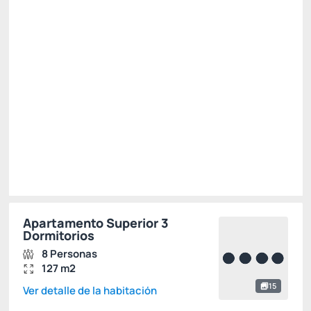
2.950,
R$
20
/noche
Total de
2.950,20 R$
Impuestos y tasas no incluidos
Seleccionar
Restricciones
Apartamento Superior 3
Dormitorios
8 Personas
127 m2
15
Ver detalle de la habitación