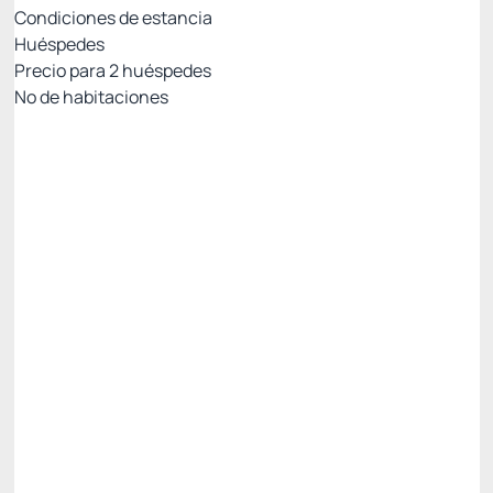
Condiciones de estancia
Huéspedes
Precio para
2
huéspedes
Nº de habitaciones
Resort Week: 7% no reembolsable con PIX
Precio para 2 Huéspedes:
Pago con Pix
Todo incluido
Estacionamiento rotativo
Ver más
No Reembolsable
4.442,
R$
40
/noche
Total de
4.442,40 R$
Impuestos y tasas no incluidos
Seleccionar