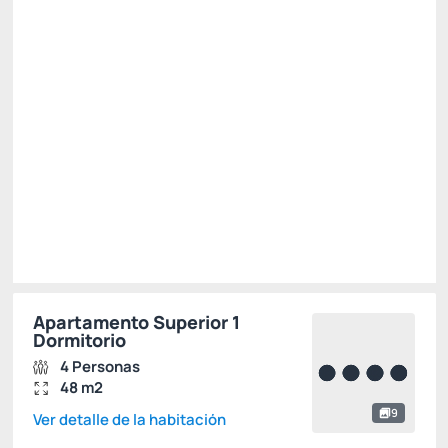
1.900,
R$
80
/noche
Total de
1.900,80 R$
Impuestos y tasas no incluidos
Seleccionar
Restricciones
Apartamento Superior 1
Dormitorio
4 Personas
48 m2
9
Ver detalle de la habitación