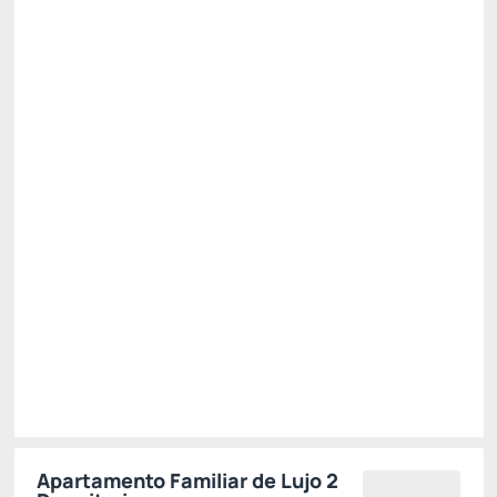
Ver más
No Reembolsable
2.822,
R$
40
/noche
Total de
2.822,40 R$
Impuestos y tasas no incluidos
Seleccionar
Restricciones
Apartamento Familiar de Lujo 2