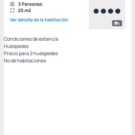
3 Personas
25 m2
Ver detalle de la habitación
6
Condiciones de estancia
Huéspedes
Precio para
2
huéspedes
Nº de habitaciones
Resort Week: 7% no reembolsable con PIX
Precio para 2 Huéspedes:
Pago con Pix
Todo incluido
Estacionamiento rotativo
Ver más
No Reembolsable