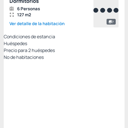
Dormitorios
6 Personas
127 m2
7
Ver detalle de la habitación
Condiciones de estancia
Huéspedes
Precio para
2
huéspedes
Nº de habitaciones
Resort Week: 7% no reembolsable con PIX
Precio para 2 Huéspedes:
Pago con Pix
Todo incluido
Estacionamiento rotativo
Ver más
No Reembolsable