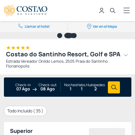
Llamar al hotel
Ver en el Mapa
Costao do Santinho Resort, Golf e SPA
Estrada Vereador Onildo Lemos, 2505 Praia do Santinho
Florianopolis
Check-in
Check-out
Noches
Habs.
Huéspedes
07 Ago
08 Ago
1
1
2
Todo Incluído (
35
)
Superior