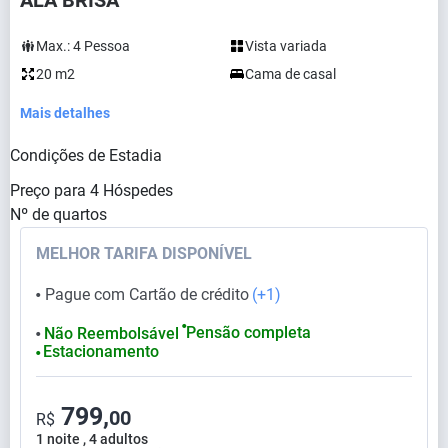
ALA BRISA
Max.:
4
Pessoa
Vista variada
20 m2
Cama de casal
Mais detalhes
Condições de Estadia
Preço para
4
Hóspedes
Nº de quartos
MELHOR TARIFA DISPONÍVEL
Pague com Cartão de crédito
(+1)
⬤
⬤
Pensão completa
Não Reembolsável
⬤
Estacionamento
⬤
799,
00
R$
1 noite , 4 adultos