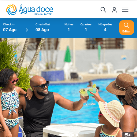
Check-In
Check-Out
Noites
Quartos
Hóspedes
07 Ago
08 Ago
1
1
4
Editar
31