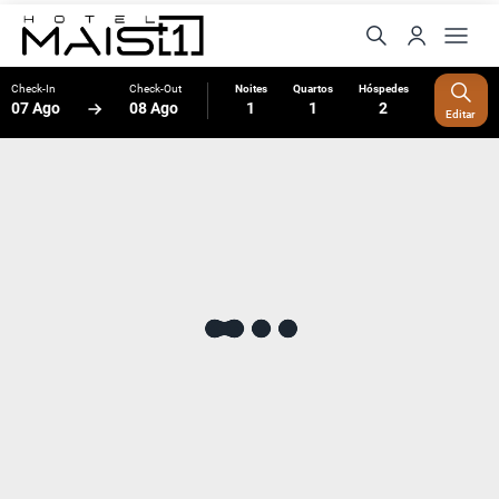
Check-In
Check-Out
Noites
Quartos
Hóspedes
07 Ago
08 Ago
1
1
2
Editar