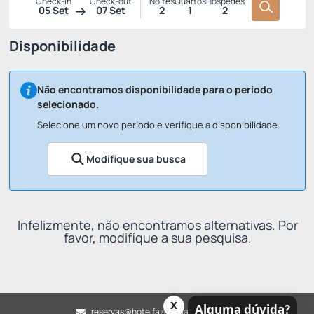
Check-in
Check-out
Noites
Quartos
Hóspedes
05 Set
07 Set
2
1
2
Disponibilidade
Não encontramos disponibilidade para o período
selecionado.
Selecione um novo período e verifique a disponibilidade.
Modifique sua busca
Infelizmente, não encontramos alternativas. Por
favor, modifique a sua pesquisa.
x
Alguma dúvida?
reservas@hotelfazendaatibaia.com.br