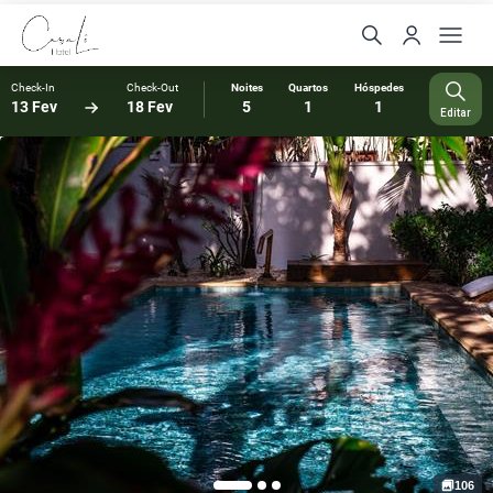
Check-In
Check-Out
Noites
Quartos
Hóspedes
13 Fev
18 Fev
5
1
1
Editar
106