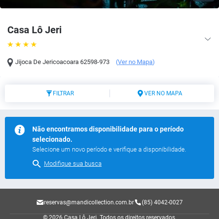
Casa Lô Jeri
Jijoca De Jericoacoara
62598-973
(
Ver no Mapa
)
FILTRAR
VER NO MAPA
Não encontramos disponibilidade para o período
selecionado.
Selecione um novo período e verifique a disponibilidade.
Modifique sua busca
reservas@mandicollection.com.br
(85) 4042-0027
© 2026 Casa Lô Jeri.
Todos os direitos reservados.