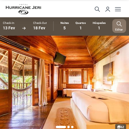
Check-In
Check-Out
Noites
Quartos
Hóspedes
13 Fev
18 Fev
5
1
1
Editar
62