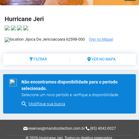
Hurricane Jeri
Jijoca De Jericoacoara
62598-000
(
Ver no Mapa
)
FILTRAR
VER NO MAPA
Não encontramos disponibilidade para o período
selecionado.
Selecione um novo período e verifique a disponibilidade.
Modifique sua busca
reservas@mandicollection.com.br
(85) 4042-0027
© 2026 Hurricane Jeri.
Todos os direitos reservados.