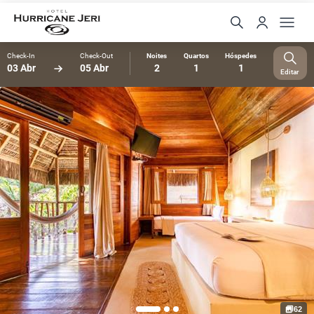
Check-In
Check-Out
Noites
Quartos
Hóspedes
03 Abr
05 Abr
2
1
1
Editar
62