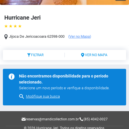
Hurricane Jeri
Jijoca De Jericoacoara
62598-000
(
Ver no Mapa
)
FILTRAR
VER NO MAPA
Não encontramos disponibilidade para o período
selecionado.
Selecione um novo período e verifique a disponibilidade.
Modifique sua busca
reservas@mandicollection.com.br
(85) 4042-0027
© 2026 Hurricane Jeri.
Todos os direitos reservados.