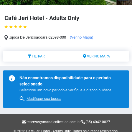
Café Jeri Hotel - Adults Only
Jijoca De Jericoacoara
62598-000
(
Ver no Mapa
)
FILTRAR
VER NO MAPA
Não encontramos disponibilidade para o período
selecionado.
Selecione um novo período e verifique a disponibilidade.
Modifique sua busca
reservas@mandicollection.com.br
(85) 4042-0027
© 2026 Café Jeri Hotel - Adults Only.
Todos os direitos reservados.