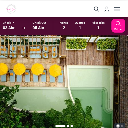
Check-In
Check-Out
Noites
Quartos
Hóspedes
03 Abr
05 Abr
2
1
1
Editar
90