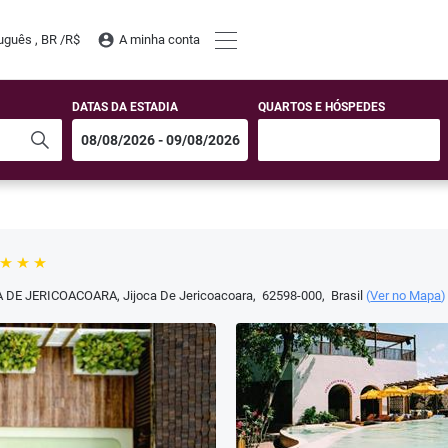
uguês , BR /
R$
A minha conta
DATAS DA ESTADIA
QUARTOS E HÓSPEDES
ILA DE JERICOACOARA
,
Jijoca De Jericoacoara
,
62598-000
,
Brasil
(
Ver no Mapa
)