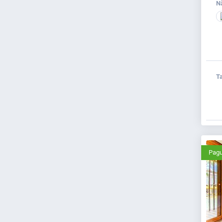
N
Ta
Pagu