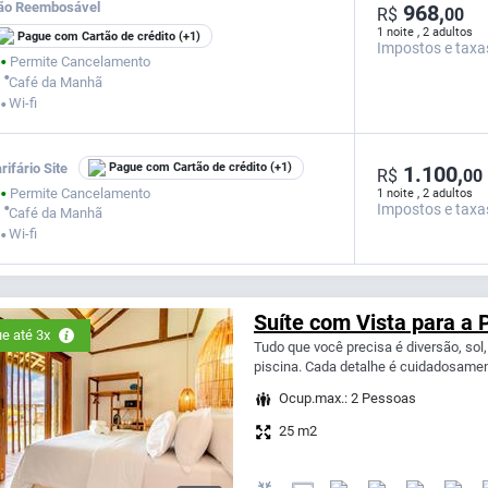
ão Reembosável
968,
R$
00
1 noite , 2 adultos
Pague com Cartão de crédito
(+1)
Impostos e taxa
Permite Cancelamento
⬤
⬤
Café da Manhã
Wi-fi
⬤
rifário Site
Pague com Cartão de crédito
(+1)
1.100,
R$
00
Permite Cancelamento
1 noite , 2 adultos
⬤
Impostos e taxa
⬤
Café da Manhã
Wi-fi
⬤
Suíte com Vista para a 
e até 3x
Tudo que você precisa é diversão, sol,
piscina. Cada detalhe é cuidadosament
Ocup.max.: 2 Pessoas
25 m2