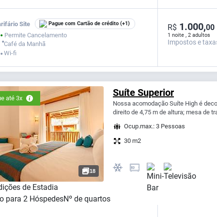
rifário Site
Pague com Cartão de crédito
(+1)
1.000,
R$
00
Permite Cancelamento
1 noite , 2 adultos
⬤
Impostos e taxa
⬤
Café da Manhã
Wi-fi
⬤
Suíte Superior
e até 3x
Nossa acomodação Suíte High é deco
direito de 4,75 m de altura; mesa de t
Ocup.max.: 3 Pessoas
30 m2
18
ições de Estadia
o para
2
Hóspedes
Nº de quartos