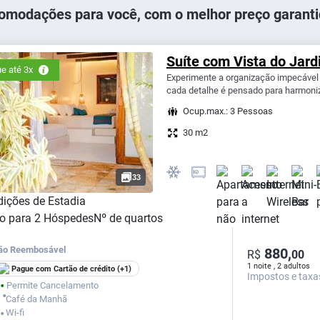
omodações para você, com o melhor preço garanti
Suíte com Vista do Jar
e até 3x
Experimente a organização impecável
cada detalhe é pensado para harmoniza
Ocup.max.: 3 Pessoas
30 m2
33
ições de Estadia
o para
2
Hóspedes
Nº de quartos
ão Reembosável
880,
R$
00
1 noite , 2 adultos
Pague com Cartão de crédito
(+1)
Impostos e taxa
Permite Cancelamento
⬤
⬤
Café da Manhã
Wi-fi
⬤