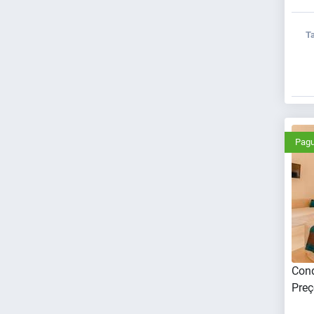
Ta
Pagu
Cond
Preç