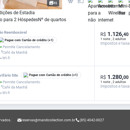
41
ições de Estadia
o para
2
Hóspedes
Nº de quartos
ão Reembosável
1.126,
R$
40
1 noite , 2 adultos
Pague com Cartão de crédito
(+1)
Impostos e taxa
Permite Cancelamento
⬤
⬤
Café da Manhã
Wi-fi
⬤
rifário Site
Pague com Cartão de crédito
(+1)
1.280,
R$
00
Permite Cancelamento
1 noite , 2 adultos
⬤
Impostos e taxa
⬤
Café da Manhã
Wi-fi
⬤
ervados.
reservas@mandicollection.com.br
(85) 4042-0027