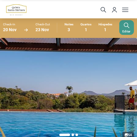
Check-In
Check-Out
Noites
Quartos
Hóspedes
20 Nov
23 Nov
3
1
1
Editar
54