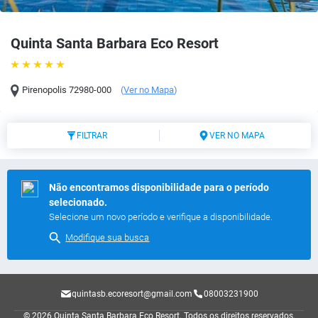
Quinta Santa Barbara Eco Resort
Pirenopolis
72980-000
(
Ver no Mapa
)
FILTRAR
VER NO MAPA
Não encontramos disponibilidade para o período
selecionado.
Selecione um novo período e verifique a disponibilidade.
Modifique sua busca
quintasb.ecoresort@gmail.com
08003231900
© 2026 Quinta Santa Barbara Eco Resort.
Todos os direitos reservados.