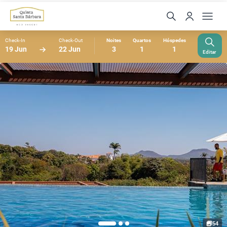
Check-In
Check-Out
Noites
Quartos
Hóspedes
19 Jun
22 Jun
3
1
1
Editar
54