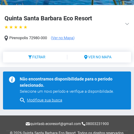
Quinta Santa Barbara Eco Resort
Pirenopolis
72980-000
(
Ver no Mapa
)
FILTRAR
VER NO MAPA
Não encontramos disponibilidade para o período
selecionado.
Selecione um novo período e verifique a disponibilidade.
Modifique sua busca
quintasb.ecoresort@gmail.com
08003231900
© 2026 Quinta Santa Barbara Eco Resort.
Todos os direitos reservados.