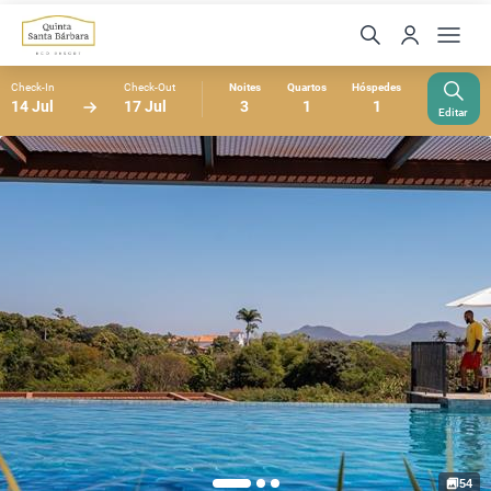
Check-In
Check-Out
Noites
Quartos
Hóspedes
14 Jul
17 Jul
3
1
1
Editar
54