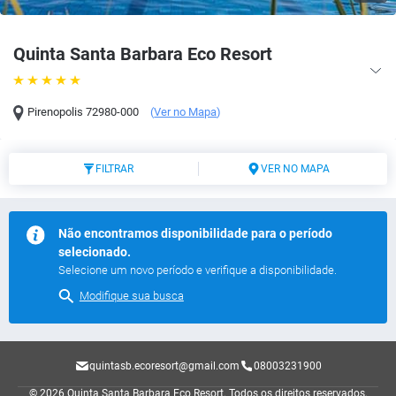
Quinta Santa Barbara Eco Resort
Pirenopolis
72980-000
(
Ver no Mapa
)
FILTRAR
VER NO MAPA
Não encontramos disponibilidade para o período
selecionado.
Selecione um novo período e verifique a disponibilidade.
Modifique sua busca
quintasb.ecoresort@gmail.com
08003231900
© 2026 Quinta Santa Barbara Eco Resort.
Todos os direitos reservados.