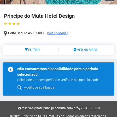
Principe do Muta Hotel Design
Porto Seguro
45807-000
(
Ver no Mapa
)
FILTRAR
VER NO MAPA
Não encontramos disponibilidade para o período
selecionado.
Selecione um novo período e verifique a disponibilidade.
Modifique sua busca
reservas@hotelprincipedomuta.com.br
73-31980110
© 2026 Principe do Muta Hotel Design.
Todos os direitos reservados.