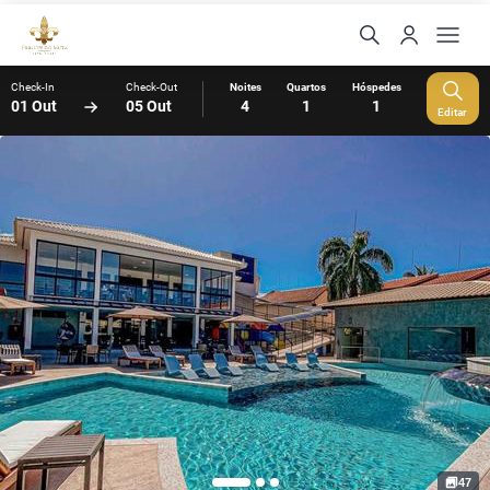
Check-In
Check-Out
Noites
Quartos
Hóspedes
01 Out
05 Out
4
1
1
Editar
47