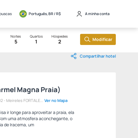
 buscas
Português, BR / 
R$
A minha conta
Noites
Quartos
Hóspedes
Modificar
5
1
2
Compartilhar hotel
armel Magna Praia)
2 - Meireles FORTALE...
Ver no Mapa
a ir longe para aproveitar a praia, ela
. Com uma atmosfera aconchegante, o
aia de Iracema, um