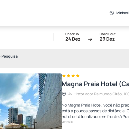
Minhas
Check-in
Check-out
24 Dez
29 Dez
e Pesquisa
Magna Praia Hotel (C
Av. Historiador Raimundo Girão, 100
No Magna Praia Hotel, você não precis
está a poucos passos de distância
hotel está localizado em frente à Pr
Ler mais