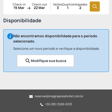
Check-in
Check-out
Noites
Quartos
Hóspedes
19 Mar
22 Mar
3
1
2
Disponibilidade
Não encontramos disponibilidade para o período
selecionado.
Selecione um novo período e verifique a disponibilidade.
Modifique sua busca
reservas@magnapraiahotel.com.br
+55 (85) 3266-6103