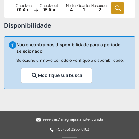
Check-in
Check-out
Noites
Quartos
Hóspedes
01 Abr
05 Abr
4
1
2
Disponibilidade
Não encontramos disponibilidade para o período
selecionado.
Selecione um novo período e verifique a disponibilidade.
Modifique sua busca
reservas@magnapraiahotel.com.br
+55 (85) 3266-6103