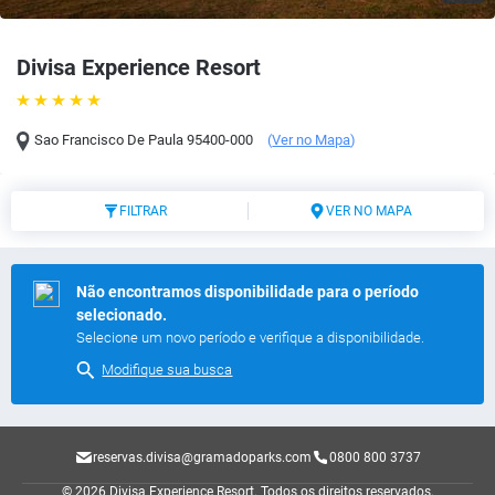
Divisa Experience Resort
Sao Francisco De Paula
95400-000
(
Ver no Mapa
)
FILTRAR
VER NO MAPA
Não encontramos disponibilidade para o período
selecionado.
Selecione um novo período e verifique a disponibilidade.
Modifique sua busca
reservas.divisa@gramadoparks.com
0800 800 3737
© 2026 Divisa Experience Resort.
Todos os direitos reservados.