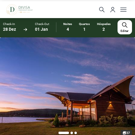
Check-In
Check-Out
Noites
Quartos
Hóspedes
28 Dez
01 Jan
4
1
2
Editar
37