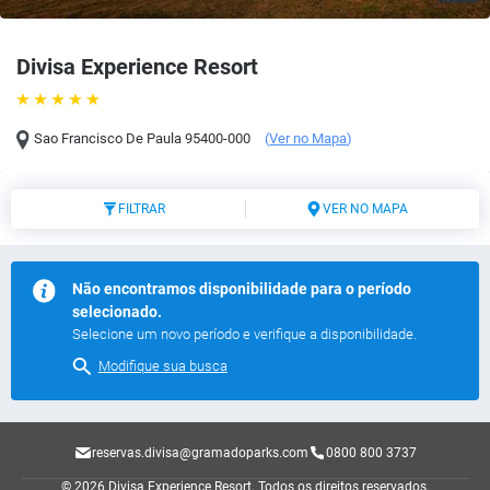
Divisa Experience Resort
Sao Francisco De Paula
95400-000
(
Ver no Mapa
)
FILTRAR
VER NO MAPA
Não encontramos disponibilidade para o período
selecionado.
Selecione um novo período e verifique a disponibilidade.
Modifique sua busca
reservas.divisa@gramadoparks.com
0800 800 3737
© 2026 Divisa Experience Resort.
Todos os direitos reservados.