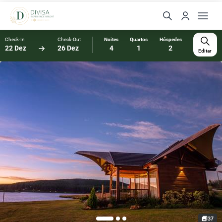
Check-In
Check-Out
Noites
Quartos
Hóspedes
22 Dez
26 Dez
4
1
2
Editar
37