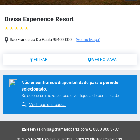
Divisa Experience Resort
Sao Francisco De Paula
95400-000
(
Ver no Mapa
)
FILTRAR
VER NO MAPA
Não encontramos disponibilidade para o período
selecionado.
Selecione um novo período e verifique a disponibilidade.
Modifique sua busca
reservas.divisa@gramadoparks.com
0800 800 3737
© 2026 Divisa Experience Resort.
Todos os direitos reservados.