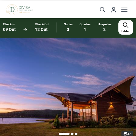
Check-In
Check-Out
Noites
Quartos
Hóspedes
09 Out
12 Out
3
1
2
Editar
37