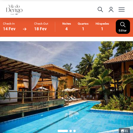
Check-In
Check-Out
Noites
Quartos
Hóspedes
14 Fev
18 Fev
4
1
1
Editar
31