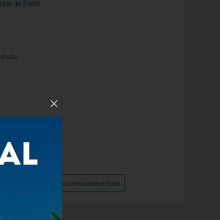
hotel de 3 estr
ratuito
Conozca más sobre el Hotel