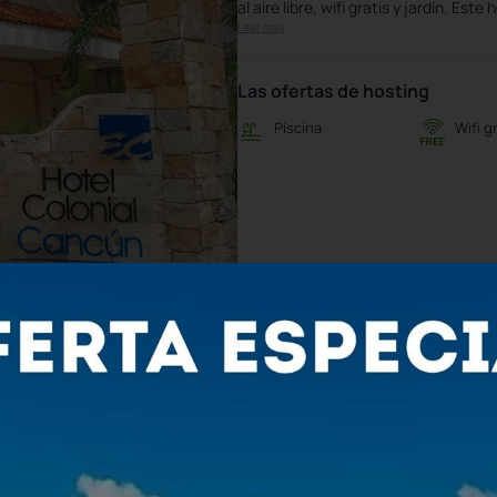
al aire libre, wifi gratis y jardín. Este 
Leer más
Las ofertas de hosting
Piscina
Wifi g
40