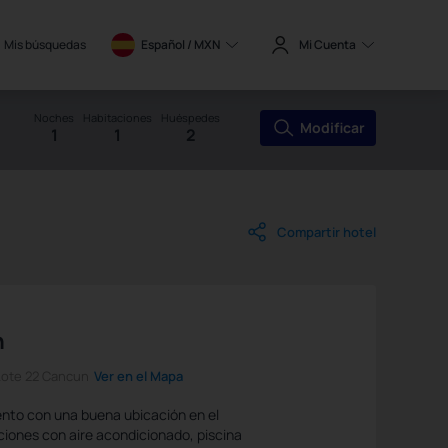
Mis búsquedas
Español / 
MXN
Mi Cuenta
Noches
Habitaciones
Huéspedes
Modificar
1
1
2
Compartir hotel
n
Lote 22 Cancun
Ver en el Mapa
ento con una buena ubicación en el
iones con aire acondicionado, piscina