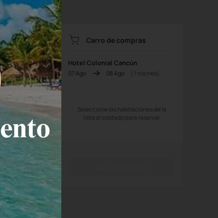
Carro de compras
Hotel Colonial Cancún
07 Ago
08 Ago
(
1
noches)
ales vía
Seleccione las habitaciones de la
lista al costado para reservar.
Reservar Ahora
leccionar