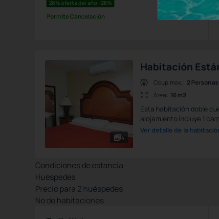
28% oferta del año -28%
Permite Cancelación
Habitación Está
Ocup.max.:
2 Personas
Área:
16 m2
Esta habitación doble cue
alojamiento incluye 1 ca
Ver detalle de la habitació
4
Condiciones de estancia
Huéspedes
Precio para
2
huéspedes
Nº de habitaciones