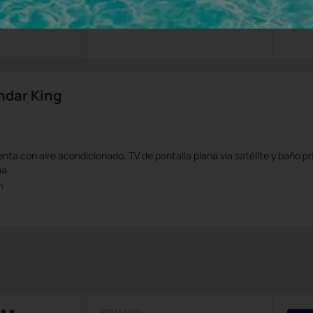
Impuestos y tasas no incluidos
ndar King
nta con aire acondicionado, TV de pantalla plana vía satélite y baño pri
ma.
n
970,16 MXN