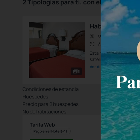
2 Tipologías para ti, con el mejor prec
Habitación Dobl
Ocup.max.:
4 Personas
Área:
16 m2
Esta habitación ofrece 2
satélite y baño privado.
Ver detalle de la habitació
5
Condiciones de estancia
Huéspedes
Precio para
2
huéspedes
Nº de habitaciones
Tarifa Web
Pago en el Hotel
(+1)