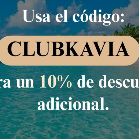
io garantizado!
e Estándar con 2 camas dobles
 camas matrimoniales, aire acondicionado, TV de pantalla plana con can
n
836,36 MXN
Se
602,
18
MXN
/noche
Total de
602,18 MXN
para 1 noche