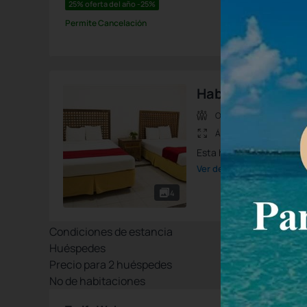
25% oferta del año -25%
Permite Cancelación
Habitación Dobl
Ocup.max.:
4 Personas
Área:
25 m2
Esta habitación cuenta co
Ver detalle de la habitació
4
Condiciones de estancia
Huéspedes
Precio para
2
huéspedes
Nº de habitaciones