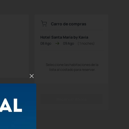
Carro de compras
Hotel Santa María by Kavia
08 Ago
09 Ago
(
1
noches)
Seleccione las habitaciones de la
lista al costado para reservar.
Reservar Ahora
leccionar