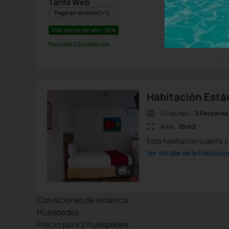
Tarifa Web
Pago en el Hotel
(+1)
25% oferta del año -25%
Permite Cancelación
Habitación Está
Ocup.max.:
2 Personas
Área:
25 m2
Esta habitación cuenta c
Ver detalle de la habitació
4
Condiciones de estancia
Huéspedes
Precio para
2
huéspedes