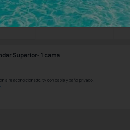
Se
610,
90
MXN
/noche
Total de
610,90 MXN
para 1 noche
Impuestos y tasas no incluidos
ndar Superior- 1 cama
on aire acondicionado, tv con cable y baño privado.
n