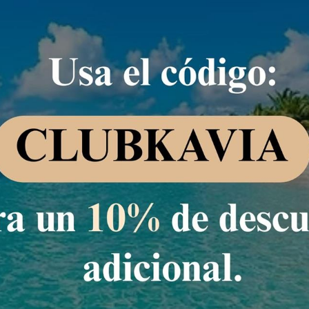
Impuestos y tasas no incluidos
e
n tv con cable, aire acondicionado, y baño privado,
n
814,53 MXN