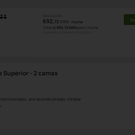
923,62 MXN
Se
692,
72
MXN
/noche
Total de
692,72 MXN
para 1 noche
Impuestos y tasas no incluidos
e Superior - 2 camas
atrimoniales, aire acondicionado, minibar
n