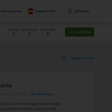
Mis búsquedas
Español / 
MXN
Mi Cuenta
Noches
Habitaciones
Huéspedes
Modificar
1
1
2
Compartir hotel
Kavia
1 Manzana 22 SM 63...
Ver en el Mapa
 Cancún y ofrece registro de entrada y
las cuenta con habitaciones con aire