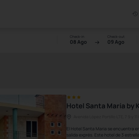
Check-in
Check-out
08 Ago
09 Ago
Hotel Santa María by 
Avenida López Portillo LTE, 7 9 y 1
El Hotel Santa Maria se encuentra en
salida exprés. Este hotel de 3 estrel