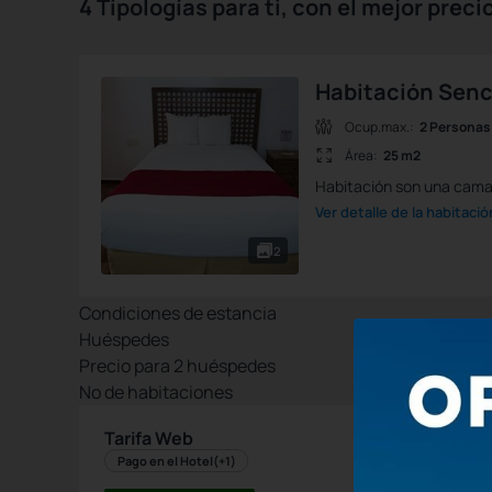
4 Tipologías para ti, con el mejor prec
Habitación Senc
Ocup.max.:
2 Personas
Área:
25 m2
Habitación son una cama 
Ver detalle de la habitació
2
Condiciones de estancia
Huéspedes
Precio para
2
huéspedes
Nº de habitaciones
Tarifa Web
Pago en el Hotel
(+1)