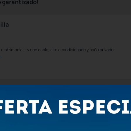
io garantizado!
illa
matrimonial, tv con cable, aire acondicionado y baño privado.
n
754,17 MXN
Se
565,
63
MXN
/noche
Total de
565,63 MXN
para 1 noche