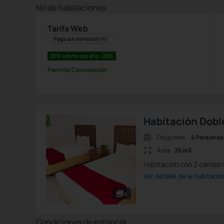
Nº de habitaciones
Tarifa Web
Pago en el Hotel
(+1)
25% oferta del año -25%
Permite Cancelación
Habitación Dobl
Ocup.max.:
4 Personas
Área:
25 m2
Habitación con 2 camas m
Ver detalle de la habitació
4
Condiciones de estancia