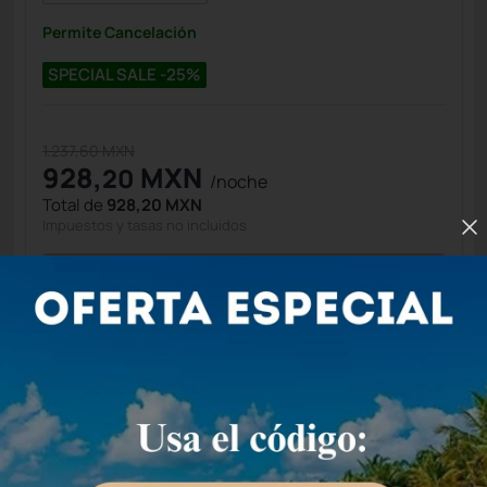
Permite Cancelación
SPECIAL SALE -25%
1.237,60 MXN
928,
MXN
20
/noche
Total de
928,20 MXN
Impuestos y tasas no incluidos
Seleccionar
Doble Estandar
4 Personas
26 m2
Ver detalle de la habitación
7