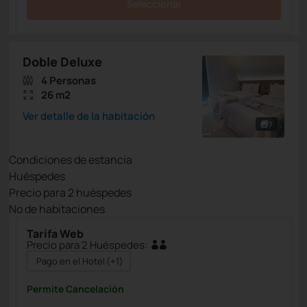
Seleccionar
Doble Deluxe
4 Personas
26 m2
Ver detalle de la habitación
7
Condiciones de estancia
Huéspedes
Precio para
2
huéspedes
Nº de habitaciones
Tarifa Web
Precio para 2 Huéspedes:
Pago en el Hotel
(+1)
Permite Cancelación