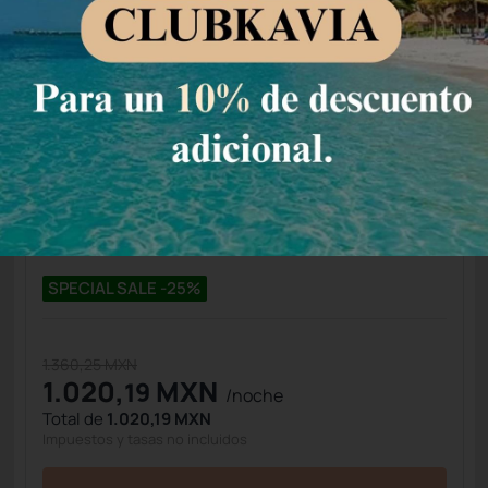
Condiciones de estancia
Huéspedes
Precio para
2
huéspedes
Nº de habitaciones
Tarifa Web
Precio para 2 Huéspedes:
Pago en el Hotel
(+1)
Permite Cancelación
SPECIAL SALE -25%
1.360,25 MXN
1.020,
MXN
19
/noche
Total de
1.020,19 MXN
Impuestos y tasas no incluidos