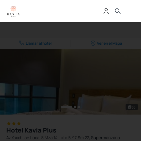
Llamar al hotel
Ver en el Mapa
36
Hotel Kavia Plus
Av Yaxchilan Local 8 Mza 14 Lote 5 Y 7 Sm 22, Supermanzana