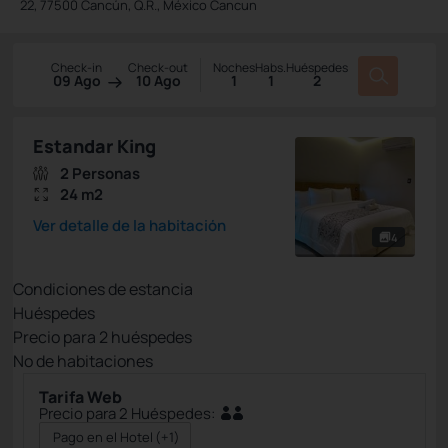
22, 77500 Cancún, Q.R., México Cancun
Check-in
Check-out
Noches
Habs.
Huéspedes
09 Ago
10 Ago
1
1
2
Estandar King
2 Personas
24 m2
Ver detalle de la habitación
4
Condiciones de estancia
Huéspedes
Precio para
2
huéspedes
Nº de habitaciones
Tarifa Web
Precio para 2 Huéspedes:
Pago en el Hotel
(+1)