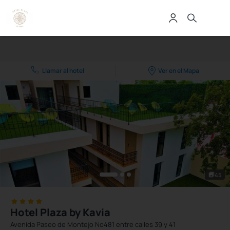
Llamar al hotel
Ver en el Mapa
45
Hotel Plaza by Kavia
Avenida Paseo de Montejo Nº481 entre calles 39 y 41