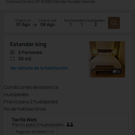
Colonia Centro CP 97000 Mérida Yucatán Merida
Check-in
Check-out
Noches
Habs.
Huéspedes
07 Ago
08 Ago
1
1
2
Estandar king
2 Personas
30 m2
Ver detalle de la habitación
19
Condiciones de estancia
Huéspedes
Precio para
2
huéspedes
Nº de habitaciones
Tarifa Web
Precio para 2 Huéspedes:
Pago en el Hotel
(+1)