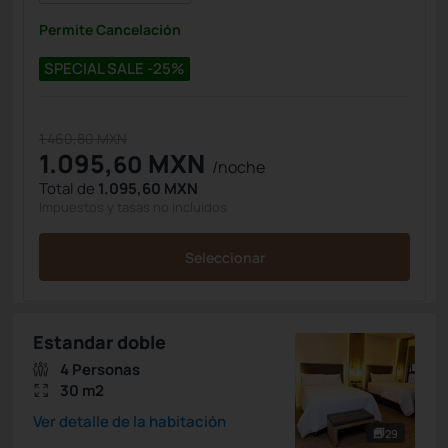
Permite Cancelación
SPECIAL SALE -25%
1.460,80 MXN
1.095,
MXN
60
/noche
Total de
1.095,60 MXN
Impuestos y tasas no incluidos
Seleccionar
Estandar doble
4 Personas
30 m2
Ver detalle de la habitación
29