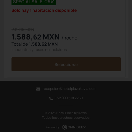
SPECIAL SALE -25%
Solo hay 1 habitación disponible
2.118,16 MXN
1.588,
MXN
62
/noche
Total de
1.588,62 MXN
Impuestos y tasas no incluidos
Seleccionar
recepcion@hotelplazakavia.com
+52 999 518 2260
© 2026 Hotel Plaza by Kavia.
Todos los derechos reservados.
Powered by