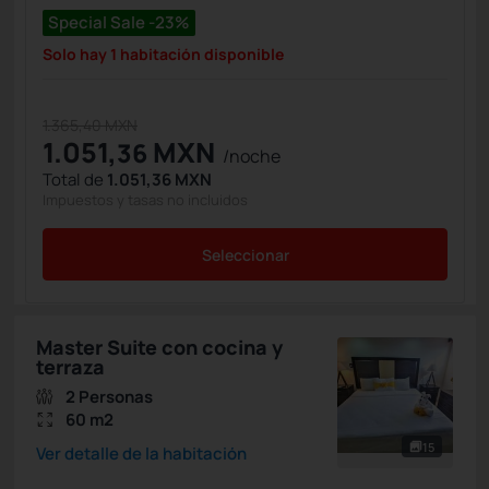
Special Sale -23%
Solo hay 1 habitación disponible
1.365,40 MXN
1.051,
MXN
36
/noche
Total de
1.051,36 MXN
Impuestos y tasas no incluidos
Seleccionar
Master Suite con cocina y
terraza
2 Personas
60 m2
15
Ver detalle de la habitación