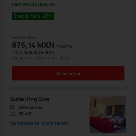
Permite Cancelación
Special Sale -23%
1.137,84 MXN
876,
MXN
14
/noche
Total de
876,14 MXN
Impuestos y tasas no incluidos
Seleccionar
Suite King Size
2 Personas
26 m2
Ver detalle de la habitación
12