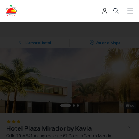
Llamar al hotel
Ver en el Mapa
45
Hotel Plaza Mirador by Kavia
Calle 70 #541-A esquina calle 67 Colonia Centro Merida