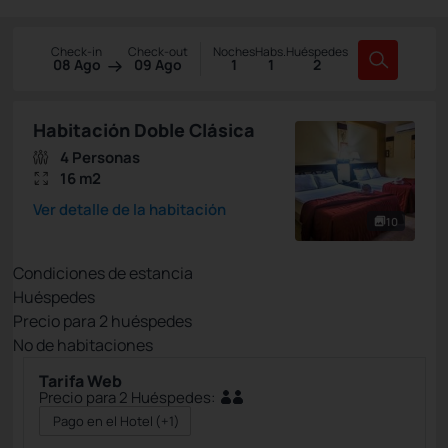
Check-in
Check-out
Noches
Habs.
Huéspedes
08 Ago
09 Ago
1
1
2
Habitación Doble Clásica
4 Personas
16 m2
Ver detalle de la habitación
10
Condiciones de estancia
Huéspedes
Precio para
2
huéspedes
Nº de habitaciones
Tarifa Web
Precio para 2 Huéspedes:
Pago en el Hotel
(+1)