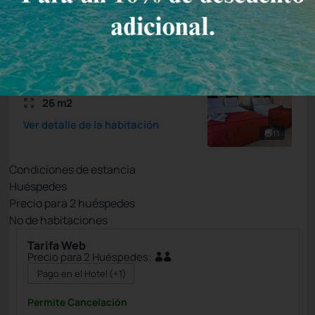
Seleccionar
Habitacion Doble Deluxe
4 Personas
26 m2
Ver detalle de la habitación
11
Condiciones de estancia
Huéspedes
Precio para
2
huéspedes
Nº de habitaciones
Tarifa Web
Precio para 2 Huéspedes:
Pago en el Hotel
(+1)
Permite Cancelación