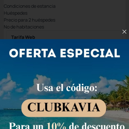
Condiciones de estancia
Huéspedes
Precio para
2
huéspedes
Nº de habitaciones
Tarifa Web
Precio para 2 Huéspedes:
Pago en el Hotel
(+1)
Permite Cancelación
Special Sale -23%
Quedan 2 habitaciones
1.365,40 MXN
1.051,
MXN
36
/noche
Total de
1.051,36 MXN
Impuestos y tasas no incluidos